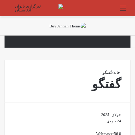
منو
جستج
خانه
/
گفتگو
گفتگو
جولای
- 2025 -
24 جولای
Webmaster
56
0