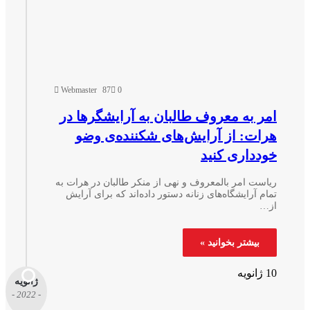
Webmaster
87
0
مر به معروف طالبان به آرایشگر‌ها در
رات: از آرایش‌های شکننده‌ی وضو
ودداری کنید
یاست امر بالمعروف و نهی از منکر طالبان در هرات به
ام آرایشگاه‌های زنانه دستور داده‌اند که برای آرایش
ز…
بیشتر بخوانید »
انویه
ژانویه
- 2022 -