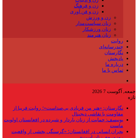
زن و فرهنگ
زن و فن آوری
زن و ورزش
زنان سیاست‌مدار
زنان ورزشکار
زنان هنرمند
وایت
ندرسانه‌ای
گارستان
ادپخش
رباره ما
ماس با ما
ست 7 2026
گارستان: «هنر من فریادی بی‌صداست»؛ روایت فریبا از
قاومت با نقاشی دیجیتال
ونیسف: حمایت از زنان باردار و شیرده در افغانستان اولویت
است
حران انسانی در افغانستان؛ «گرسنگی بخشی از واقعیت
وزمره‌ی زنان است»