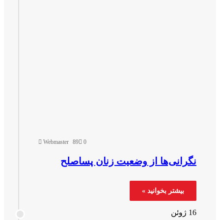
Webmaster
89
0
گرانی‌ها از وضعیت زنان پساصلح
بیشتر بخوانید »
ژوئن