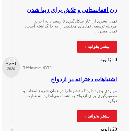
ن افغانستانی و تلاش برای زیبا شدن
مدن بشری از آغاز شکل‌گیری تا رسیدن به آخرین
رحله توسعه، نمادهای مختلفی را به جا گذاشته است،
مدن مصر…
بیشتر بخوانید »
انویه
ژانویه
Webmaster
93
0
- 2020 -
شتباهات دخترانه در ازدواج
اردی وجود دارد که دختر‌ها را در‌‌ همان شروع انتخاب و
میم‌گیری برای ازدواج به اشتباه می‌اندازد. به عبارت
یگر،…
بیشتر بخوانید »
انویه