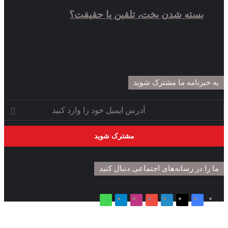
سته شدن بخت، تلقین یا حقیقت؟
نامه‌‌ ما مشترک شوید
در رسانه‌های اجتماعی دنبال کنید
فیس
X
لینکدین
یوتیوب
اینستاگرام
تلگرام
واتس
بوک
آپ