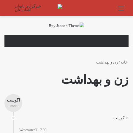
منو
جستج
خانه
/
زن و بهداشت
زن و بهداشت
آگوست
- 2026 -
6 آگوست
Webmaster
7
0