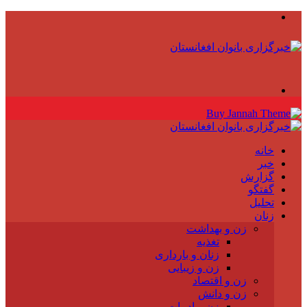
منو
جستجو
برای
خانه
خبر
گزارش
گفتگو
تحلیل
زنان
زن و بهداشت
تغذیه
زنان و بارداری
زن و زیبایی
زن و اقتصاد
زن و دانش
زن و ادبیات