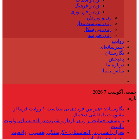
زن و فرهنگ
زن و فن آوری
زن و ورزش
زنان سیاست‌مدار
زنان ورزشکار
زنان هنرمند
روایت
چندرسانه‌ای
نگارستان
پادپخش
درباره ما
تماس با ما
جمعه, آگوست 7 2026
تازه
نگارستان: «هنر من فریادی بی‌صداست»؛ روایت فریبا از
مقاومت با نقاشی دیجیتال
یونیسف: حمایت از زنان باردار و شیرده در افغانستان اولویت
ماست
بحران انسانی در افغانستان؛ «گرسنگی بخشی از واقعیت
روزمره‌ی زنان است»