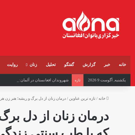
خانه
خبر
گزارش
گفتگو
تحلیل
زنان
روایت
یکشنبه, آگوست 9 2026
شهروندان افغانستان در آلمان: مقاومت در ب
تازه
خانه
/
تازه ترین عناوین
/
درمان زنان از دل برگ و ریشه؛ هنر زن ه
درمان زنان از دل برگ
که با طب سنتی زندگی