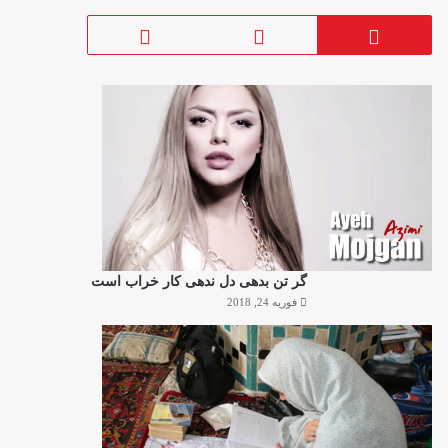
گر تن بدهی دل ندهی کار خراب است
فوریه 24, 2018