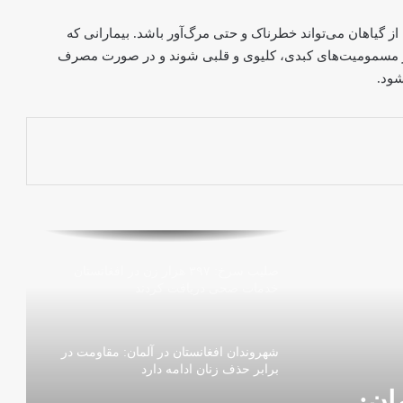
نگارستان: «هنر من فریادی بی‌صداست»؛
ز گیاهان می‌تواند خطرناک و حتی مرگ‌آور باشد. بیمارانی که
روایت فریبا از مقاومت با نقاشی دیجیتال
 مسمومیت‌های کبدی، کلیوی و قلبی شوند و در صورت مصرف
شود.
یونیسف: حمایت از زنان باردار و شیرده در
افغانستان اولویت ماست
بحران انسانی در افغانستان؛ «گرسنگی
بخشی از واقعیت روزمره‌ی زنان است»
صلیب سرخ: ۳۹۷ هزار زن در افغانستان
خدمات صحی دریافت کردند
شهروندان افغانستان در آلمان: مقاومت در
برابر حذف زنان ادامه دارد
ان: