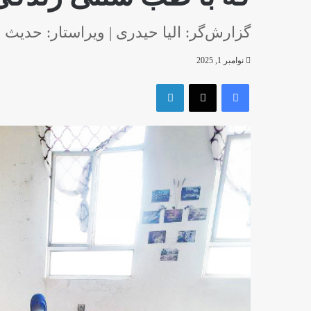
گزارش‌گر: الیا حیدری | ویراستار: حدیث ح
نوامبر 1, 2025
فیس بوک
X
لینکدین