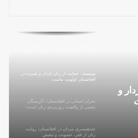
فمنا: طالبان ۱۷ زن را در هرات بازداشت
کرد
نگارستان: «هنر من فریادی بی‌صداست»؛
روایت فریبا از مقاومت با نقاشی دیجیتال
یونیسف: حمایت از زنان باردار و شیرده در
افغانستان اولویت ماست
دار و
ت
بحران انسانی در افغانستان؛ «گرسنگی
بخشی از واقعیت روزمره‌ی زنان است»
چندهمسری مردان در افغانستان؛ روایت
زنان از فقر، خشونت و تبعیض