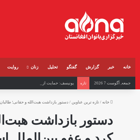
خانه
خبر
گزارش
گفتگو
تحلیل
زنان
روایت
جمعه, آگوست 7 2026
یونیسف: حمایت از زنان باردار و شیرده در ا
تازه
خانه
/
تازه ترین عناوین
/
دستور بازداشت هبت‌الله و حقانی؛ طالبان 
دستور بازداشت هبت‌الل
کرد و عفو بین‌الملل ا