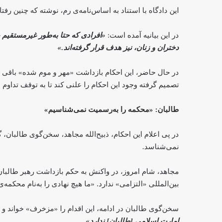
این دادگاه با استناد به اساس‌نامه‌ی رم، نوشته که چنین 
در این بیانیه آمده است:
«افرادی که حتا به‌طور غیرمستقیم 
دختران و زنان، نیز هدف قرار گرفته‌اند.»
در حال حاضر، این احکام بازداشت «مهر و موم شده» باقی می
تصمیم گرفته وجود این احکام را علنی کند تا به توقف تداوم ا
طالبان: «محکمه را به‌رسمیت نمی‌شناسیم»
در پی اعلام این احکام، ذبیح‌الله مجاهد، سخن‌گوی طالبان، گف
نمی‌شناسد.
مجاهد، شام امروز، در واکنش به حکم بازداشت رهبر طالبان 
بین‌المللی «التزامی» ندارد. «ما هیچ نهادی را به‌نام محکمه‌ی
سخن‌گوی طالبان در ادامه، این اقدام را «مزخرف» خواند و ا
امارت اسلامی [طالبان] ندارد».