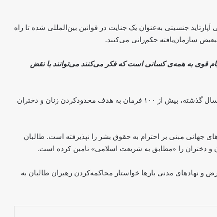
ه‎‌رسمیت‌شناسی آپارتاید جنسیتی به‌عنوان یک جنایت در قوانین بین‌المللی شده تا راه
بعیض سازمان‌یافته حکم‌رانی می‌کنند.
ام قوی به همه‌ی کسانی است که فکر می‌کنند می‌توانند با نقض
زنان معترض: طالبان در خاموش‌کردن
صدای زنان ناکام شده‌اند
این دستور در پی آن صادر شد که طالبان در نزدیک به چهار سال گذشته، بیش از ۱۰۰ فرمان به هدف محدودکردن زنان و دختران
گوشی هم‌راه زنی زیر نگاه طالبان؛ «حریم
خصوصی‌ای برایم باقی نمانده است»
ای جهانی مبنی بر احترام به حقوق بشر را نپذیرفته است. طالبان
ان و دختران را «مطابق به شریعت اسلامی» تامین کرده است.
رواداری خواستار لغو ممنوعیت صدور
ویزای بریتانیا برای دختران افغانستانی شد
ض و نهادهای مدنی بارها خواستار محاکمه‌کردن رهبران طالبان به
اعتراض در پاکستان؛ «افغانستان به زندان
زنان تبدیل شده است»