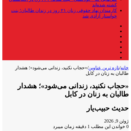
کشته شده‌اند
کارمندان نهاد حقوقی زنان ۲۱ روز در زندان طالبان؛ بنت
خواستار آزادی شد
فیس
X
بوک
لینکدین
یوتیوب
اینستاگرام
تلگرام
واتس
آپ
خانه
/
تازه ترین عناوین
/
«حجاب نکنید، زندانی می‎‌شود»؛ هشدار
طالبان به زنان در کابل
«حجاب نکنید، زندانی می‎‌شود»؛ هشدار
طالبان به زنان در کابل
حدیث حبیب‌یار
ژوئن 9, 2026
0
خواندن این مطلب 1 دقیقه زمان میبرد