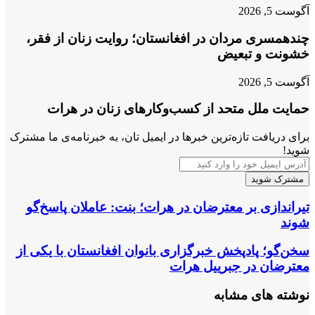
آگوست 5, 2026
چندهمسری مردان در افغانستان؛ روایت زنان از فقر،
خشونت و تبعیض
آگوست 5, 2026
حمایت ملل متحد از کسب‌وکارهای زنان در هرات
برای دریافت تازه‌ترین خبرها در ایمیل تان، به خبرنامه‌ی ما مشترک
شوید!
آدرس
ایمیل
خود
را
تیراندازی
تیراندازی بر معترضان در هرات؛ بنت: عاملان پاسخ‌گو
وارد
بر
شوند
کنید
معترضان
در
سخن‌گو؛
سخن‌گو؛ پادپخش خبرگزاری بانوان افغانستان با یکی از
هرات؛
پادپخش
معترضان در جبرییل هرات
بنت:
خبرگزاری
عاملان
بانوان
نوشته های مشابه
پاسخ‌گو
افغانستان
شوند