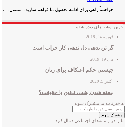
خواھشاً راھی برای ادامه تحصیل ما فراھم سازید۔ ممنون۔...
آخرین نوشته‌های دیده شده
فوریه 24, 2018
گر تن بدهی دل ندهی کار خراب است
می 19, 2019
چیستی حکم اعتکاف برای زنان
اکتبر 5, 2020
بسته شدن بخت، تلقین یا حقیقت؟
به خبرنامه‌‌ ما مشترک شوید
آدرس
ایمیل
خود
ما را در رسانه‌های اجتماعی دنبال کنید
را