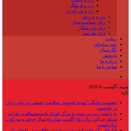
زن و فرهنگ
زن و فن آوری
زن و ورزش
زنان سیاست‌مدار
زنان ورزشکار
زنان هنرمند
روایت
چندرسانه‌ای
نگارستان
پادپخش
درباره ما
تماس با ما
شنبه, آگوست 8 2026
تازه
خشونت خانگی؛ تهدید خاموش سلامت جسمی و روانی زنان
در بادغیس
بازداشت زنی در پیوند به مرگ کودک یک‌ونیم‌ساله در هرات
شبکه حرکت زنان: ۱۵ آگست نماد پنج سال حذف و سرکوب
زنان است
قتل‌هایی که «خودکشی» ثبت شدند؛ ۲۳۱ زن در افغانستان