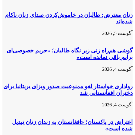
با
یکی
از
زنان معترض: طالبان در خاموش‌کردن صدای زنان ناکام
معترضان
شده‌اند
در
جبرییل
آگوست 5, 2026
هرات
گوشی هم‌راه زنی زیر نگاه طالبان؛ «حریم خصوصی‌ای
برایم باقی نمانده است»
آگوست 4, 2026
رواداری خواستار لغو ممنوعیت صدور ویزای بریتانیا برای
دختران افغانستانی شد
آگوست 4, 2026
اعتراض در پاکستان؛ «افغانستان به زندان زنان تبدیل
شده است»