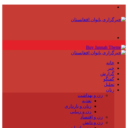
منو
جستجو
برای
خانه
خبر
گزارش
گفتگو
تحلیل
زنان
زن و بهداشت
تغذیه
زنان و بارداری
زن و زیبایی
زن و اقتصاد
زن و دانش
زن و ادبیات