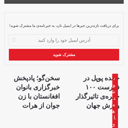
برای دریافت تازه‌ترین خبرها در ایمیل تان، به خبرنامه‌ی ما مشترک شوید!
آدرس
ایمیل
خود
را
وارد
کنید
خالده
سخن‌گو؛
خالده پوپل در
سخن‌گو؛ پادپخش
ن
پوپل
پادپخش
و
فهرست ۱۰۰
خبرگزاری بانوان
در
خبرگزاری
ش
فهرست
بانوان
چهره‌ی تاثیرگذار
افغانستان با زن
ت
۱۰۰
افغانستان
ه
ورزش جهان
جوان از هرات
چهره‌ی
با
ه
تاثیرگذار
زن
ا
ورزش
جوان
ی
جهان
از