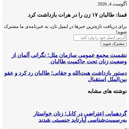
آگوست 4, 2026
فمنا: طالبان ۱۷ زن را در هرات بازداشت کرد
برای دریافت تازه‌ترین خبرها در ایمیل تان، به خبرنامه‌ی ما مشترک
شوید!
آدرس
ایمیل
خود
را
نشست
نشست مجمع عمومی سازمان ملل؛ نگرانی آلمان از
وارد
مجمع
وضعیت زنان تحت حاکمیت طالبان
کنید
عمومی
سازمان
دستور
دستور بازداشت هبت‌الله و حقانی؛ طالبان رد کرد و عفو
ملل؛
بازداشت
بین‌الملل استقبال
نگرانی
هبت‌الله
آلمان
و
نوشته های مشابه
از
حقانی؛
وضعیت
طالبان
زنان
رد
تحت
کرد
گردهمایی اعتراضی در کابل؛ زنان خواستار
حاکمیت
و
به‌رسمیت‌شناسی آپارتاید جنسیتی شدند
طالبان
عفو
بین‌الملل