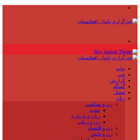
منو
جستجو
برای
خانه
خبر
گزارش
گفتگو
تحلیل
زنان
زن و بهداشت
تغذیه
زنان و بارداری
زن و زیبایی
زن و اقتصاد
زن و دانش
زن و ادبیات