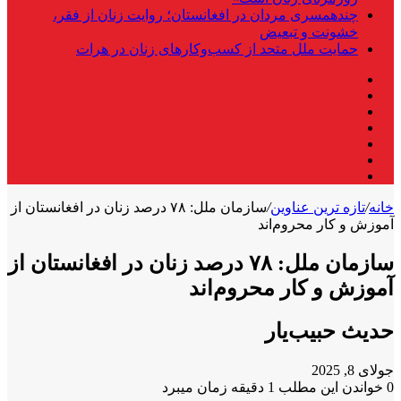
چندهمسری مردان در افغانستان؛ روایت زنان از فقر،
خشونت و تبعیض
حمایت ملل متحد از کسب‌وکارهای زنان در هرات
فیس
X
بوک
لینکدین
یوتیوب
اینستاگرام
تلگرام
واتس
آپ
خانه
/
تازه ترین عناوین
/
سازمان ملل: ۷۸ درصد زنان در افغانستان از
آموزش و کار محروم‌اند
سازمان ملل: ۷۸ درصد زنان در افغانستان از
آموزش و کار محروم‌اند
حدیث حبیب‌یار
جولای 8, 2025
0
خواندن این مطلب 1 دقیقه زمان میبرد