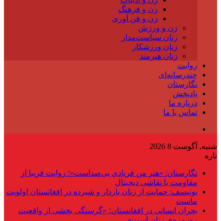
زن و فرهنگ
زن و فن آوری
زن و ورزش
زنان سیاست‌مدار
زنان ورزشکار
زنان هنرمند
روایت
چندرسانه‌ای
نگارستان
پادپخش
درباره ما
تماس با ما
شنبه, آگوست 8 2026
تازه
نگارستان: «هنر من فریادی بی‌صداست»؛ روایت فریبا از
مقاومت با نقاشی دیجیتال
یونیسف: حمایت از زنان باردار و شیرده در افغانستان اولویت
ماست
بحران انسانی در افغانستان؛ «گرسنگی بخشی از واقعیت
روزمره‌ی زنان است»