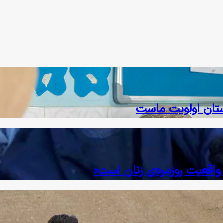
نستان اولویت ماست
واقعیت روزمره‌ی زنان است»