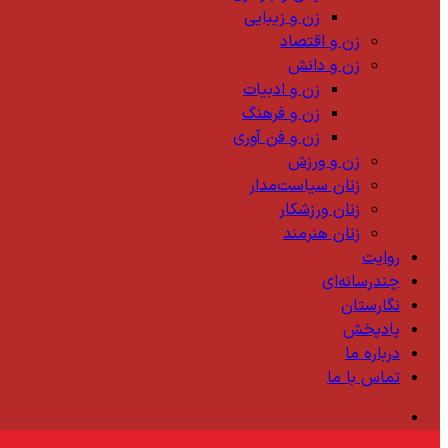
زن و زیبایی
زن و اقتصاد
زن و دانش
زن و ادبیات
زن و فرهنگ
زن و فن آوری
زن و ورزش
زنان سیاست‌مدار
زنان ورزشکار
زنان هنرمند
روایت
چندرسانه‌ای
نگارستان
پادپخش
درباره ما
تماس با ما