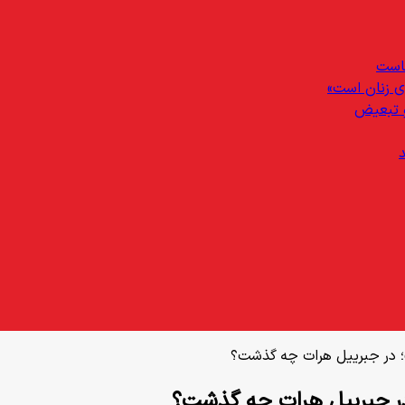
ماست
‌ی زنان است»
و تبعیض
؛ در جبرییل هرات چه گذشت؟
در جبرییل هرات چه گذشت؟