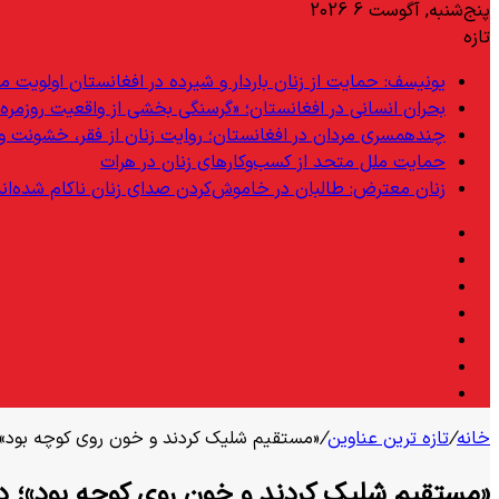
پنج‌شنبه, آگوست 6 2026
تازه
یونیسف: حمایت از زنان باردار و شیرده در افغانستان اولویت 
بحران انسانی در افغانستان؛ «گرسنگی بخشی از واقعیت روزمره
چندهمسری مردان در افغانستان؛ روایت زنان از فقر، خشونت 
حمایت ملل متحد از کسب‌وکارهای زنان در هرات
زنان معترض: طالبان در خاموش‌کردن صدای زنان ناکام شده‌اند
فیس
X
بوک
لینکدین
یوتیوب
اینستاگرام
تلگرام
واتس
آپ
خانه
/
تازه ترین عناوین
/
«مستقیم شلیک کردند و خون روی کوچه بود»
«مستقیم شلیک کردند و خون روی کوچه بود»؛ 