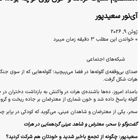
آی‌نور سعیدپور
ژوئن 9, 2026
0
خواندن این مطلب 3 دقیقه زمان میبرد
X
فیس
واتس
تلگرام
لینکدین
آپ
بوک
شبکه‌های اجتماعی
صدای بی‌وقفه‌ی گلوله‌ها در فضا می‌پیچید؛ گلوله‌هایی که از سوی ج
هرات شکل گرفت.
بامداد امروز، ده‌ها باشنده‌ی هرات در واکنش به بازداشت دختران در ج
گلوله پاسخ داده شد و خون شماری از معترضان بر جاده ریخت و گروه
سحر، یکی از معترضان و شاهدان عینی، می‌گوید که کودکی در برابر چ
گفت‌وگو با سحر، معترض و شاهد عینی گردهمایی در هرات
سعیدپور:
چگونه از تجمع باخبر شدید و خودتان هم شرکت کردید؟