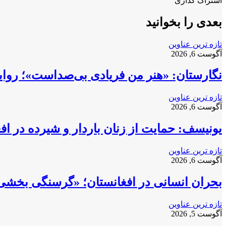
اشتراک گذاری
X
آپ
بوک
چاپ
فیس
تلگرام
اشتراک
بوک
گذاری
بعدی را بخوانید
از
طریق
تازه ترین عناوین
ایمیل
آگوست 6, 2026
نگارستان: «هنر من فریادی بی‌صداست»؛ روایت
تازه ترین عناوین
آگوست 6, 2026
یونیسف: حمایت از زنان باردار و شیرده در ا
تازه ترین عناوین
آگوست 6, 2026
بحران انسانی در افغانستان؛ «گرسنگی بخشی
تازه ترین عناوین
آگوست 5, 2026