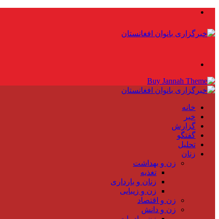
منو
جستجو
برای
خانه
خبر
گزارش
گفتگو
تحلیل
زنان
زن و بهداشت
تغذیه
زنان و بارداری
زن و زیبایی
زن و اقتصاد
زن و دانش
زن و ادبیات