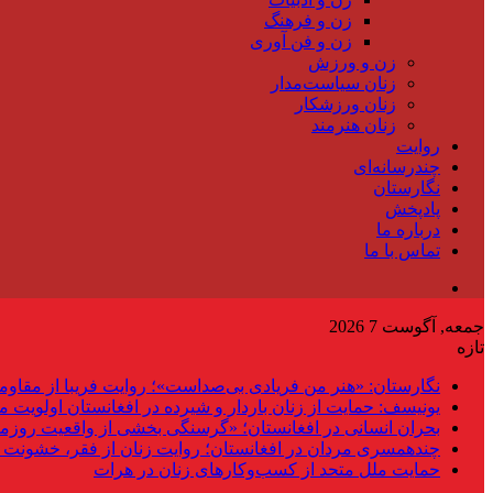
زن و فرهنگ
زن و فن آوری
زن و ورزش
زنان سیاست‌مدار
زنان ورزشکار
زنان هنرمند
روایت
چندرسانه‌ای
نگارستان
پادپخش
درباره ما
تماس با ما
جمعه, آگوست 7 2026
تازه
نگارستان: «هنر من فریادی بی‌صداست»؛ روایت فریبا از مقاوم
یونیسف: حمایت از زنان باردار و شیرده در افغانستان اولویت 
بحران انسانی در افغانستان؛ «گرسنگی بخشی از واقعیت روزم
چندهمسری مردان در افغانستان؛ روایت زنان از فقر، خشونت 
حمایت ملل متحد از کسب‌وکارهای زنان در هرات