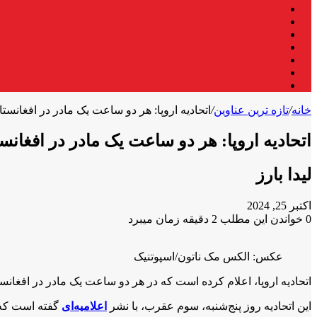
فیس
X
بوک
لینکدین
یوتیوب
اینستاگرام
تلگرام
واتس
آپ
خانه
/
تازه ترین عناوین
/
اتحادیه اروپا: هر دو ساعت یک مادر در افغانست
اتحادیه اروپا: هر دو ساعت یک مادر در افغانس
لیدا بارز
اکتبر 25, 2024
0
خواندن این مطلب 2 دقیقه زمان میبرد
X
فیس
واتس
تلگرام
لینکدین
آپ
بوک
عکس: الکس مک ناتون/اسپوتنیک
اتحادیه‌ اروپا، اعلام کرده است که در هر دو ساعت یک مادر در افغا
این اتحادیه روز پنج‌شنبه، سوم عقرب، با نشر
اعلامیه‌‌ای
گفته است که ۹۰ درصد زنان در افغانستان به خدمات بهداشتی ضروری دست‌رسی 