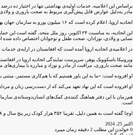
براساس این اعلامیه، خدمات اولیه‌ی بهداشتی تنها در اختیار ده درصد
مادر به‌دلیل عوارض قابل پیش‌گیری مربوط به صحت باروری و ولادی،
اتحادیه‌ اروپا، اعلام کرده است که ۱۶ میلیون یورو به سازمان جهان بهداشت و ۱۵ میلیون یورو به دفتر جمعیت سازمان ملل متحد در افغانستان برای بهبود خدمات بهداشتی کمک کرده است.
این اتحادیه، به مناسبت ۲۴ اکتوبر، روز ملل مت
نسایی و ولادی، نوزادان، صحت طفل و نوجوانان اختصاص داده شده 
در اعلامیه‌ی اتحادیه‌ اروپا آمده است که افغانستان در ارایه‌ی خدما
ویرونیکا باسکوویک پوهر، سرپرست نمایندگی اتحادیه‌ اروپا در افغانس
مانند صحت باروری، مراقبت از مادر و نوزاد و مبارزه با بیماری‌های م
او افزوده است: «ما به این باور هستیم که با هم‌کاری مستمر، مبتنی ب
او افزوده است که این نهاد تعهد می‌کند که از دست‌رسی زنان و مردا
هم‌زمان با این دفتر هماهنگ کننده‌ی کمک‌های انسان‌دوستانه‌ی سازما
است.
اوچا گفته است به همین دلیل، تقریبا ۳۵۲ هزار کودک زیر پنج سال و ۲۵۸ هزار زن باردار و شیرده مبتلا به سوءتغذیه‌ی متوسط از دریافت تغذیه‌ی تکمیلی جامع محروم مانده‌اند.
اکتبر 25, 2024
0
خواندن این مطلب 2 دقیقه زمان میبرد
X
فیس
واتس
تلگرام
لینکدین