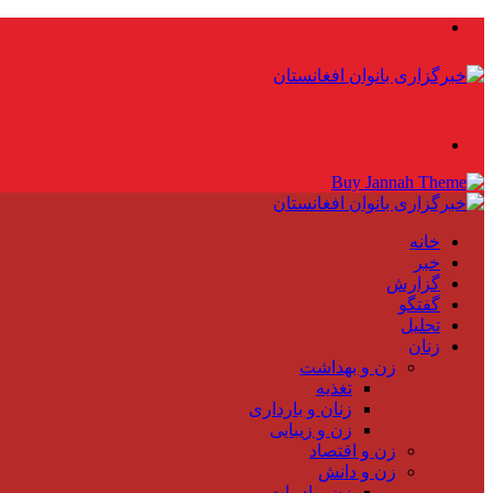
منو
جستجو
برای
خانه
خبر
گزارش
گفتگو
تحلیل
زنان
زن و بهداشت
تغذیه
زنان و بارداری
زن و زیبایی
زن و اقتصاد
زن و دانش
زن و ادبیات