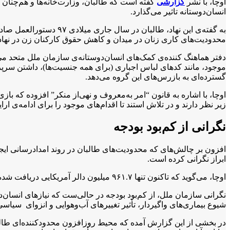
اوچا، با نشر
گزارشی
انسان‌دوستانه تاثیر می‌گذارد.
به گفته‌ی این نهاد، طا
محدودیت‌های کاری زنان در میدان و کاهش حقوق کارکنان زن در نهاد
دفتر هماهنگ‌ کننده‌ی کمک‌های انسان‌دوستانه‌ی سازمان ملل متحد می‌افزاید که در ماه آگست ۲۰۲۴، وزارت
موجود، مانند کدهای لباس اجباری (برای همه جنسیت‌ها)، داشتن سرپ
گسترده‌ای به بازرس‌های این گروه می‌دهد.
اوچا، با اشاره به قانون “امر به‌معروف و نهی‌از منکر” افزوده که باز
زیر نظر دارند و در تلاش استند تا اقدام‌های موجود را برای ادامه‌ی ار
نگرانی از کم‌بود بودجه‌
افزون بر چالش‌های که محدودیت‌های طالبان در روند امدادرسانی ایجاد
ابراز نگرانی کرده است.
اوچا، می‌گوید که تاکنون تنها ۹۶۱.۷ میلیون دالر آمریکایی دریافت شده که معادل ۳۱.۴ درصد از درخواست اولیه است.
نگرانی سازمان ملل، از کم‌بود بودجه در حالی‌ست که نیازهای انسان‌دو
شیوع بیماری‌های واگیردار، تأثیر تغییرهای آب‌وهوایی و انزوای سیاسی
در بخشی از این گزارش آمده که محیط روزافزون محدودکننده‌ای طالبت