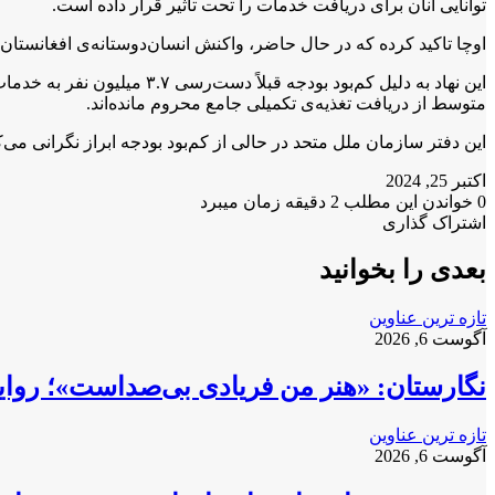
توانایی آنان برای دریافت خدمات را تحت تأثیر قرار داده است.
اوچا تاکید کرده که در حال حاضر، واکنش انسان‌دوستانه‌ی افغانستان با کم‌بود کلی حدود ۲.۰۹ م
متوسط از دریافت تغذیه‌ی تکمیلی جامع محروم مانده‌اند.
این دفتر سازمان ملل متحد در حالی از کم‌بود بودجه ابراز نگرانی می‌کند که بربنیاد آمارها، حدود نیمی
اکتبر 25, 2024
0
خواندن این مطلب 2 دقیقه زمان میبرد
X
فیس
واتس
تلگرام
لینکدین
اشتراک گذاری
X
آپ
بوک
چاپ
فیس
تلگرام
اشتراک
بوک
گذاری
بعدی را بخوانید
از
طریق
تازه ترین عناوین
ایمیل
آگوست 6, 2026
نگارستان: «هنر من فریادی بی‌صداست»؛ روایت
تازه ترین عناوین
آگوست 6, 2026