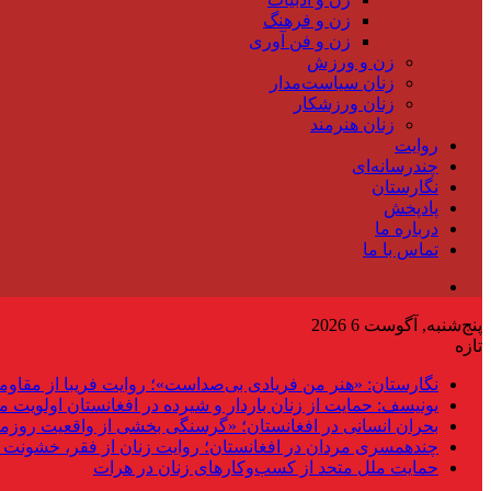
زن و فرهنگ
زن و فن آوری
زن و ورزش
زنان سیاست‌مدار
زنان ورزشکار
زنان هنرمند
روایت
چندرسانه‌ای
نگارستان
پادپخش
درباره ما
تماس با ما
پنج‌شنبه, آگوست 6 2026
تازه
نگارستان: «هنر من فریادی بی‌صداست»؛ روایت فریبا از مقاوم
یونیسف: حمایت از زنان باردار و شیرده در افغانستان اولویت 
بحران انسانی در افغانستان؛ «گرسنگی بخشی از واقعیت روزم
چندهمسری مردان در افغانستان؛ روایت زنان از فقر، خشونت 
حمایت ملل متحد از کسب‌وکارهای زنان در هرات