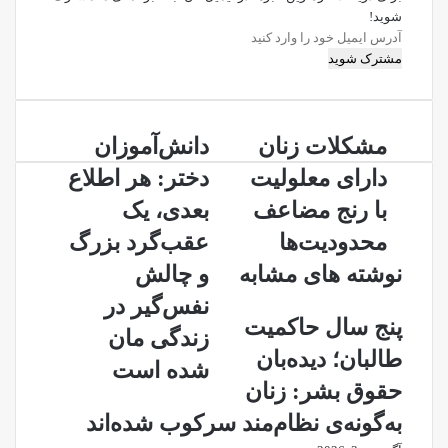
شوید!
آدرس
ایمیل
خود
را
وارد
مشکلات
دانش‌آموزان
کنید
مشکلات زنان
دانش‌آموزان
زنان
دختر:
دارای معلولیت
دختر: هر اطلاع
دارای
هر
معلولیت
اطلاع
با رنج مضاعف
بعدی، یک
با
بعدی،
محدودیت‌ها
عقب‌گرد بزرگ
رنج
یک
مضاعف
عقب‌گرد
نوشته های مشابه
و چالش
محدودیت‌ها
بزرگ
نفس‌گیر در
و
پنج سال حاکمیت
چالش
زندگی مان
نفس‌گیر
طالبان؛ دیده‌بان
شده است
در
حقوق بشر: زنان
زندگی
مان
به‌گونه‌ی نظام‌مند سرکوب شده‌اند
شده