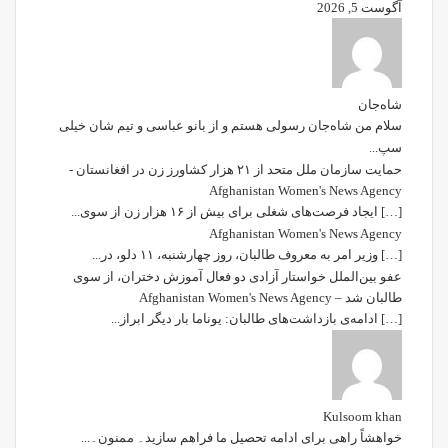
آگوست 5, 2026
شاه‌جان
سلام من شاه‌جان رسولی هستم و از بانو عباسی و تیم شان خیلی
سپ...
حمایت سازمان ملل متحد از ۲۱ هزار کشاورز زن در افغانستان -
Afghanistan Women's News Agency
[…] ایجاد فرصت‌های شغلی برای بیش از ۱۶ هزار زن از سوی...
Afghanistan Women's News Agency
[…] وزیر امر به معروف طالبان، روز چهارشنبه، ۱۱ دلو، در...
عفو بین‌الملل خواستار آزادی دو فعال آموزش دختران، از سوی
طالبان شد – Afghanistan Women's News Agency
[…] ادامه‌ی بازداشت‌های طالبان: یوناما بار دیگر ابراز...
Kulsoom khan
خواھشاً راھی برای ادامه تحصیل ما فراھم سازید۔ ممنون۔...