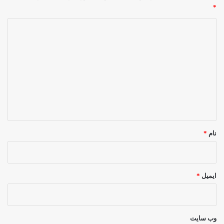
*
د
ی
د
گ
ا
ه
*
نام
*
ایمیل
*
وب‌ سایت