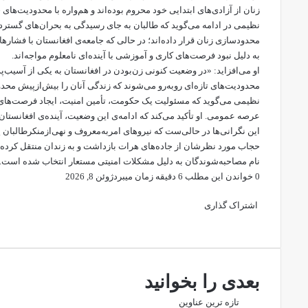
زنان از آزادی‌های ابتدایی خود محروم بوده‌اند و هم‌واره با محدودیت‌های 
نظیمی در ادامه می‌گوید که طالبان به جای رسیدگی به بحران‌های گسترده 
محدودسازی زنان قرار داده‌اند؛ در حالی که جامعه‌ی افغانستان با فشار
به دلیل نبود فرصت‌های کاری و آموزشی با آینده‌ای نامعلوم مواجه‌اند.
او می‌افزاید: «در وضعیت کنونی زن‌بودن در افغانستان به یکی از آسیب‌پذی
محدودیت‌های تازه‌ای روبه‌رو می‌شوند که زندگی آنان را بیش‌ازپیش محد
نظیمی می‌گوید که مسئولیت یک حکومت، تأمین امنیت، ایجاد فرصت‌های ک
عرصه عمومی. او تأکید می‌کند که ادامه‌ی این وضعیت، آینده‌ی افغانستا
حجاب مورد نظرشان از جاده‌های هرات بازداشت و به زندان منتقل کرده‌ا
نام مصاحبه‌شوندگان به دلیل مشکلات امنیتی مستعار انتخاب شده است.
0
خواندن این مطلب 6 دقیقه زمان میبرد
ژوئن 8, 2026
X
فیس
واتس
تلگرام
لینکدین
بوک
آپ
اشتراک گذاری
X
فیس
چاپ
تلگرام
اشتراک
بوک
گذاری
از
طریق
ایمیل
بعدی را بخوانید
تازه ترین عناوین