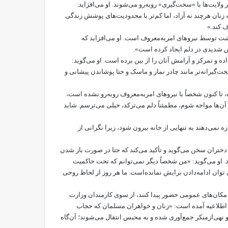
بیش‌تر از سایر ولایت‌ها با »سخت‌گیری» روبه‌رو می‌شوند. او می‌افزاید:
که زنان هرچند نه آزاد، اما کم‌تر با محدودیت‌های پوشش زندگی
ف کند.»
شت توسط نیروهای امر‌به‌معروف است. او می‌افزاید که
رس شدیدی در دلم ایجاد کرده است».
اده و تمرکز و آرامش آنان را از بین برده است. او می‌گوید:
گیرانه‌تر مانند چادر نماز و ماسک و حتا پوشاندن پیشانی و
، تا کنون شخصاً با نیروهای امر‌به‌معروف روبه‌رو نشده است،
ن‌ها مواجه شوم، مطمئناً دلم می‌ترکد، خیلی می‌ترسم. شاید
 نمی‌دهند به تنهایی از خانه بیرون شود، زیرا نگرانی از
 دختران سخن می‌گوید و تأکید می‌کند که حتا در صورت باز شدن
. او می‌گوید: «من شخصاً دیگر نمی‌توانم که تحت حاکمیت
 توان ادامه‌دادن برایش نمانده‌است. ما هر روز از لحاظ روحی
در مکان‌های عمومی حضور پیدا کنند، از سوی کارمندان وزارت
ین اطلاعیه آمده است: «زنان و خواهران مسلمان که حجاب
هی‌از‌منکر جمع‌آوری شده و به محبس انتقال می‌شوند؛ آن‌گاه