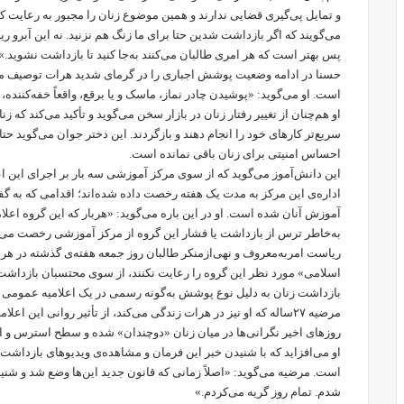
و تمایل پی‌گیری قضایی ندارند و همین موضوع زنان را مجبور به رعایت کا
می‌گویند که اگر بازداشت شدین حتا برای ما زنگ هم نزنید. نه این آبرو ر
پس بهتر است که هر امری طالبان می‌کنند به‌جا کنید تا بازداشت نشوید.»
حسنا در ادامه وضعیت پوشش اجباری را در گرمای شدید هرات توصیف می‌
است. او می‌گوید: «پوشیدن چادر نماز، ماسک و یا برقع، واقعاً خفه‌کننده
او هم‌چنان از تغییر رفتار زنان در بازار سخن می‌گوید و تأکید می‌کند که 
سریع‌تر کارهای خود را انجام دهند و بازگردند. این دختر جوان می‌گوید
احساس امنیتی برای زنان باقی نمانده است.
این دانش‌آموز می‌گوید که از سوی مرکز آموزشی سه بار بر اجرای این اع
اداره‌ی این مرکز به مدت یک هفته رخصت داده شده‌اند؛ اقدامی که به گف
آموزش آنان شده است. او در این باره می‌گوید: «هربار که این گروه اعل
به‌خاطر ترس از بازداشت یا فشار این گروه از مرکز آموزشی رخصت می‌شو
ریاست امر‌به‌معروف و نهی‌از‌منکر طالبان روز جمعه هفته‌ی گذشته در هرا
اسلامی» مورد نظر این گروه را رعایت نکنند، از سوی محتسبان بازداشت 
بازداشت زنان به دلیل نوع پوشش به‌گونه رسمی در یک اعلامیه عمومی
مرضیه ۲۷‌ساله که او نیز در هرات زندگی می‌کند، از تأثیر روانی این ا
روزهای اخیر نگرانی‌ها در میان زنان «دوچندان» شده و سطح استرس و 
او می‌افزاید که با شنیدن خبر این فرمان و مشاهده‌ی ویدیوهای بازداش
است. مرضیه می‌گوید: «اصلاً زمانی که قانون جدید این‌ها وضع شد و شنی
شدم. تمام روز گریه می‌کردم.»