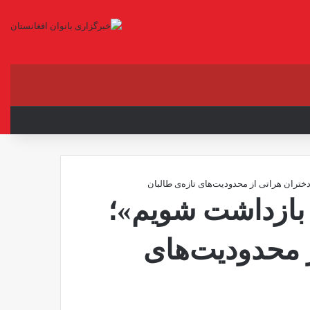
X
فیس بوک
لینکدین
یوتیوب
اینستاگرام
تلگرام
واتس آ
ران هراتی از محدودیت‌های تازه‌ی طالبان
ازداشت شویم»؛
 محدودیت‌های