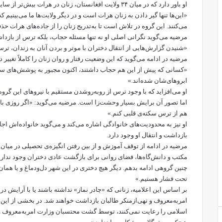
او باور دارد که در میان ۳۴ ولایت افغانستان، زنان در هرات 
«این‌ها تنها گیر دادن به زنان هرات است و در دیگر ولایت‌ها ما می‌بینیم 
می‌کنند. این گروه در تلاش است تا به‌تدریج زنان را از جاده‌های هرات حذ
مرضیه می‌گوید نگرانی اصلی او نه تنها مسئله حجاب، بلکه ترس از بازدا
«شنیدن گزارش‌هایی از انتقال دختران با موتر و بردن آنان به زندان، ت
مرضیه در ادامه می‌گوید که این وضعیت رفتار و روان زنان را کاملاً تغییر د
«کسانی که پیش از این هم حجاب داشتند، اکنون مجبور به پوشش‌های سخت‌
ابروهای‌شان شده‌اند.»
او می‌افزاید که با وجود ترس از روبه‌رو‌شدن مستقیم با نیروهای این گروه
اما تصور آن برایش بسیار وحشت‌زا است. مرضیه می‌گوید: «اگر روزی با آ
هم از ترس سکته‌ی قلبی کنم.»
او نیز به محدودیت‌های خانوادگی اشاره می‌کند و می‌گوید خانواده‌اش اجازه
بازداشت و انتقال او وجود دارد.
مرضیه در ادامه از توقف آموزش و از بین رفتن انگیزه‌ی تحصیلی در میان
مکتب و دانش‌گاه‌ها، فضای روانی برای بازگشت عادی دختران وجود ندارد
چنین گروهی ادامه بدهم. دیگر هیچ دختری در این شهر دل‌و‌دماغ و یا همان
تحت فشار هستیم.»
بر اساس این اعلامیه، زنانی که «چادر نماز» نداشته باشند یا با آرایش 
امر‌به‌معروف و نهی‌از‌منکر طالبان بازداشت خواهند شد. در بخشی از ا
اسلامی را رعایت نمی‌کنند، توسط گشت محتسبان وزارت امر‌به‌معروف و ن