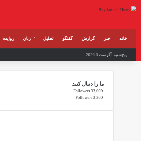
خانه
خبر
گزارش
گفتگو
تحلیل
زنان
روایت
پنج‌شنبه, آگوست 6 2026
ما را دنبال کنید
Followers
33,000
Followers
2,300