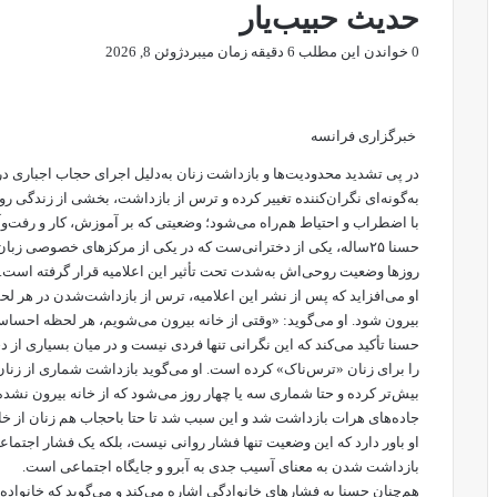
حدیث حبیب‌یار
0
خواندن این مطلب 6 دقیقه زمان میبرد
ژوئن 8, 2026
X
فیس
واتس
تلگرام
لینکدین
بوک
آپ
خبرگزاری فرانسه
در پی تشدید محدودیت‌ها و بازداشت زنان به‌دلیل اجرای حجاب اجباری 
به‌گونه‌ای نگران‌کننده تغییر کرده و ترس از بازداشت، بخشی از زندگی رو
با اضطراب و احتیاط هم‌راه می‌شود؛ وضعیتی که بر آموزش، کار و رفت‌وآ
حسنا ۲۵‌ساله، یکی از دخترانی‌ست که در یکی از مرکزهای خصوصی 
روزها وضعیت روحی‌اش به‌شدت تحت تأثیر این اعلامیه قرار گرفته است.
او می‌افزاید که پس از نشر این اعلامیه، ترس از بازداشت‌شدن در هر لح
بیرون شود. او می‌گوید: «وقتی از خانه بیرون می‌شویم، هر لحظه احساس
حسنا تأکید می‌کند که این نگرانی تنها فردی نیست و در میان بسیاری ا
را برای زنان «ترس‌ناک» کرده است. او می‌گوید بازداشت شماری از زنان 
بیش‌تر کرده و حتا شماری سه یا چهار روز می‌شود که از خانه بیرون نشده‌ان
جاده‌های هرات بازداشت شد و این سبب شد تا حتا باحجاب هم زنان از خان
او باور دارد که این وضعیت تنها فشار روانی نیست، بلکه یک فشار اجتماعی 
بازداشت شدن به معنای آسیب جدی به آبرو و جایگاه اجتماعی است.
هم‌چنان حسنا به فشارهای خانوادگی اشاره می‌کند و می‌گوید که خانواده