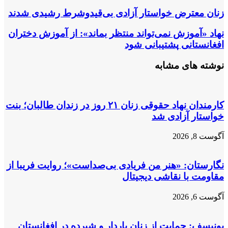
خود
را
زنان
زنان معترض خواستار آزادی بی‌قیدوشرط رشیدی شدند
وارد
معترض
کنید
خواستار
نهاد
نهاد «آموزش نمی‌تواند منتظر بماند»: از آموزش دختران
آزادی
«آموزش
افغانستانی پشتیبانی شود
بی‌قیدوشرط
نمی‌تواند
رشیدی
منتظر
نوشته های مشابه
شدند
بماند»:
از
آموزش
دختران
کارمندان نهاد حقوقی زنان ۲۱ روز در زندان طالبان؛ بنت
افغانستانی
خواستار آزادی شد
پشتیبانی
شود
آگوست 8, 2026
نگارستان: «هنر من فریادی بی‌صداست»؛ روایت فریبا از
مقاومت با نقاشی دیجیتال
آگوست 6, 2026
یونیسف: حمایت از زنان باردار و شیرده در افغانستان