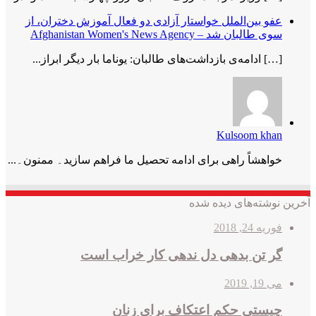
عفو بین‌الملل خواستار آزادی دو فعال آموزش دختران، از
سوی طالبان شد – Afghanistan Women's News Agency
[…] ادامه‌ی بازداشت‌های طالبان: یوناما بار دیگر ابراز...
Kulsoom khan
خواھشاً راھی برای ادامه تحصیل ما فراھم سازید۔ ممنون۔...
آخرین نوشته‌های دیده شده
فوریه 24, 2018
گر تن بدهی دل ندهی کار خراب است
می 19, 2019
چیستی حکم اعتکاف برای زنان