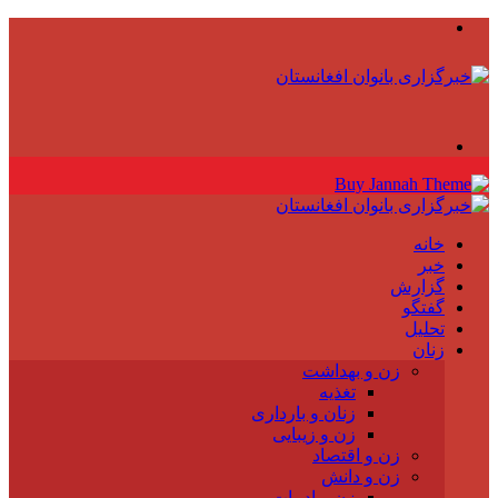
منو
جستجو
برای
خانه
خبر
گزارش
گفتگو
تحلیل
زنان
زن و بهداشت
تغذیه
زنان و بارداری
زن و زیبایی
زن و اقتصاد
زن و دانش
زن و ادبیات