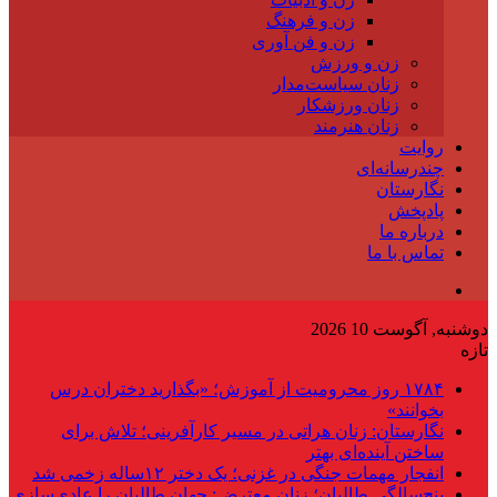
زن و فرهنگ
زن و فن آوری
زن و ورزش
زنان سیاست‌مدار
زنان ورزشکار
زنان هنرمند
روایت
چندرسانه‌ای
نگارستان
پادپخش
درباره ما
تماس با ما
دوشنبه, آگوست 10 2026
تازه
۱۷۸۴ روز محرومیت از آموزش؛ «بگذارید دختران درس
بخوانند»
نگارستان: زنان هراتی در مسیر کارآفرینی؛ تلاش برای
ساختن آینده‌ای بهتر
انفجار مهمات جنگی در غزنی؛ یک دختر ۱۲ساله زخمی شد
پنج‌سالگی طالبان؛ زنان معترض: جهان طالبان را عادی‌سازی