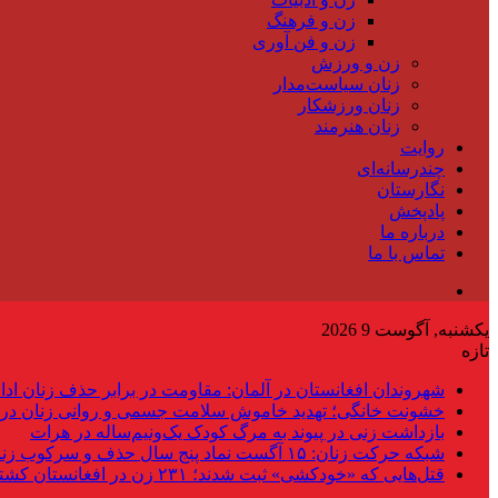
زن و فرهنگ
زن و فن آوری
زن و ورزش
زنان سیاست‌مدار
زنان ورزشکار
زنان هنرمند
روایت
چندرسانه‌ای
نگارستان
پادپخش
درباره ما
تماس با ما
یکشنبه, آگوست 9 2026
تازه
شهروندان افغانستان در آلمان: مقاومت در برابر حذف زنان ادام
خشونت خانگی؛ تهدید خاموش سلامت جسمی و روانی زنان در 
بازداشت زنی در پیوند به مرگ کودک یک‌ونیم‌ساله در هرات
شبکه حرکت زنان: ۱۵ آگست نماد پنج سال حذف و سرکوب زنان است
قتل‌هایی که «خودکشی» ثبت شدند؛ ۲۳۱ زن در افغانستان کشته شده‌اند