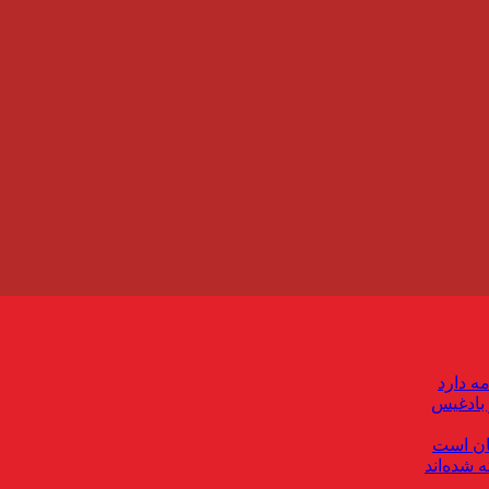
ه دارد
بادغیس