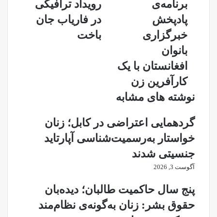
برنامه‌ی
رویداد ترافیکی
پادپخش
بر
خبرگزاری
اثر
پادپخش
در فاریاب جان
بانوان
رویداد
خبرگزاری
باخت
افغانستان
ترافیکی
با
در
بانوان
یک
فاریاب
افغانستان با یک
کارآفرین
جان
زن
باخت
کارآفرین زن
نوشته های مشابه
گردهمایی اعتراضی در کابل؛ زنان
خواستار به‌رسمیت‌شناسی آپارتاید
جنسیتی شدند
آگوست 3, 2026
پنج سال حاکمیت طالبان؛ دیده‌بان
حقوق بشر: زنان به‌گونه‌ی نظام‌مند