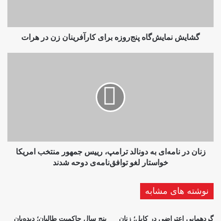
در
هرات
گشایش نمایش‌گاه پنج‌روزه برای کارآفرینان زن در هرات
زنان
در
نامه‌ای
به
دونالد
ترامپ،
رییس
جمهور
منتخب
امریکا
زنان در نامه‌ای به دونالد ترامپ، رییس جمهور منتخب امریکا
خواستار
خواستار لغو توافق‌نامه‌ی دوحه شدند
لغو
توافق‌نامه‌ی
نوشته های مشابه
دوحه
شدند
گردهمایی اعتراضی در کابل؛ زنان
پنج سال حاکمیت طالبان؛ دیده‌بان