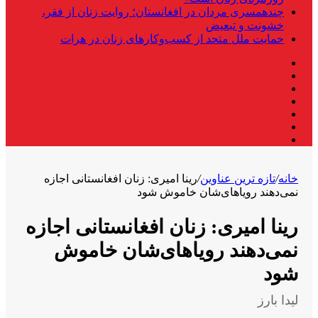
چندهمسری مردان در افغانستان؛ روایت زنان از فقر،
خشونت و تبعیض
حمایت ملل متحد از کسب‌وکارهای زنان در هرات
فیس
X
بوک
لینکدین
یوتیوب
اینستاگرام
تلگرام
واتس
آپ
خانه
/
تازه ترین عناوین
/
رینا امیری: زنان افغانستانی اجازه
نمی‌دهند رویاهای‌شان خاموش شود
رینا امیری: زنان افغانستانی اجازه
نمی‌دهند رویاهای‌شان خاموش
شود
لیدا بارز