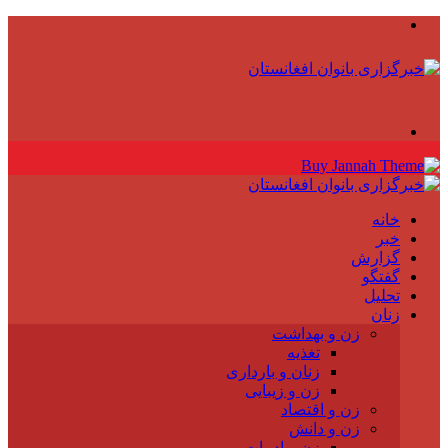
منو
جستجو
برای
خانه
خبر
گزارش
گفتگو
تحلیل
زنان
زن و بهداشت
تغذیه
زنان و بارداری
زن و زیبایی
زن و اقتصاد
زن و دانش
زن و ادبیات