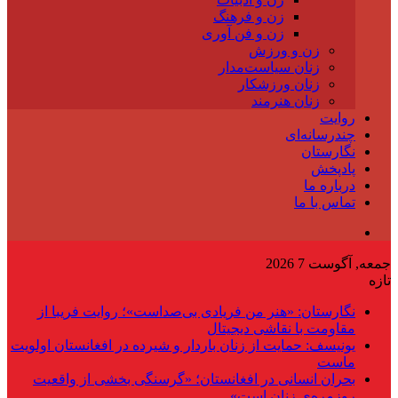
زن و فرهنگ
زن و فن آوری
زن و ورزش
زنان سیاست‌مدار
زنان ورزشکار
زنان هنرمند
روایت
چندرسانه‌ای
نگارستان
پادپخش
درباره ما
تماس با ما
جمعه, آگوست 7 2026
تازه
نگارستان: «هنر من فریادی بی‌صداست»؛ روایت فریبا از
مقاومت با نقاشی دیجیتال
یونیسف: حمایت از زنان باردار و شیرده در افغانستان اولویت
ماست
بحران انسانی در افغانستان؛ «گرسنگی بخشی از واقعیت
روزمره‌ی زنان است»