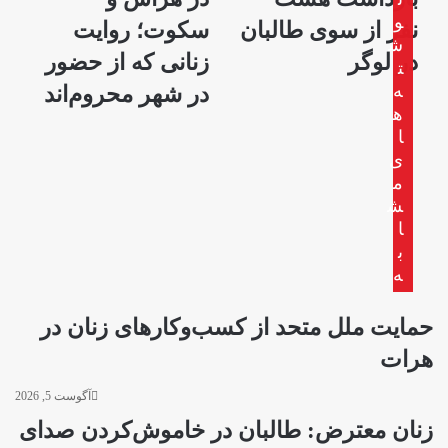
هشت
هراس
و
نفر از سوی طالبان
سکوت؛ روایت
نفر
و
ش
از
سکوت؛
در لوگر
زنانی که از حضور
ت
سوی
روایت
ه
در شهر محروم‌اند
طالبان
زنانی
ه
در
که
ا
لوگر
از
ی
حضور
م
در
شهر
ش
محروم‌اند
ا
ب
ه
حمایت ملل متحد از کسب‌وکارهای زنان در
هرات
آگوست 5, 2026
زنان معترض: طالبان در خاموش‌کردن صدای