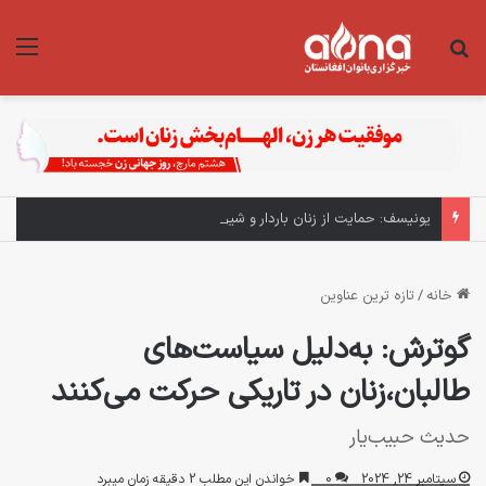
جستجو برای
منو
یونیسف: حمایت از زنان باردار و شیرده در افغانستان اولویت ماست
خانه
/
تازه ترین عناوین
گوترش: به‌دلیل سیاست‌های
طالبان،زنان در تاریکی حرکت می‌کنند
حدیث حبیب‌یار
سپتامبر 24, 2024
0
خواندن این مطلب 2 دقیقه زمان میبرد