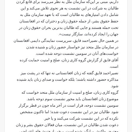
داریم، مبنی بر این‌که سازمان ملل به نظر می‌رسد برای قانع کردن
طالبان به شرکت در این نشست به هر نحوی تلاش می‌کند و این
شامل دادن امتیازهای به طالبان است که با تعهد سازمان ملل به
حفظ حقوق بشر، از جمله حقوق زنان و دختران که در افغانستان
تحت حمله هستند و جایی که طالبان بدترین بحران حقوق زنان در
جهان را ایجاد کرده‌اند، سازگار نیست».
در همین حال نصیراحمد فایق، سرپرست نمایندگی دایمی افغانستان
در سازمان ملل متحد نیز خواستار حضور زنان و شنیده شدن
خواست‌های آنان در سومین نشست دوحه شده است.
آقای فایق از گزارش گروه کاری زنان، صلح و امنیت حمایت کرده
است.
نصیراحمد فایق گفته که زنان افغانستانی نه تنها که در پشت میز
مذاکره حضور داشته باشند؛ بلکه خواست و صدای زنان باید شنیده
شود.
گروه کاری زنان، صلح و امنیت از سازمان ملل متحد خواست که
موضوع زنان افغانستان باید محور نشست سوم دوحه باشد.
سومین نشست دوحه، قرار است در آخر ماه جون در قطر برگزار
شود. طالبان نیز در این نشست دعوت شده؛ اما تاکنون مشخص
نکرده که در این نشست شرکت می‌کنند و یا خیر.
دعوت شدن طالبان در این نشست، میان فعالان حقوق بشر و زنان
معترض واکنش برانگیز شده است. برخی از جنبش‌های اعتراضی