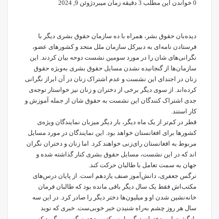
0
خواندن این مطلب 3 دقیقه زمان میبرد
ژوئن 9, 2024
دیده‌بان حقوق بشر، همراه با ده سازمان حقوق بشری دیگر با
فرستادن نامه‌ای به دبیرکل سازمان ملل متحد و کشورهای عضو،
نگرانی‌های شان را در مورد سومین نشست دوحه بیان کردند. این
سازمان‌ها از گنجانیده نشدن مسایل حقوق بشری به‌ویژه حقوق
زنان در اجندای این نشست و عدم اشتراک زنان در آن ابراز نگرانی
کرده‌اند. از سوی دیگر برخی از دختران و زنان نیز خواستار توجه‌ی
جدی اشتراک کنندگان این نشست به حقوق شان از جمله آموزش و
کار استند.
قطر در کم‌تر از یک ماه دیگر، بار دیگر میزبان نمایندگان ویژه‌ی
کشورها برای افغانستان خواهد بود. این نمایندگان در مورد مسایل
مربوط به افغانستان رای‌زنی خواهند کرد. اما زنان و دختران نگران
اند که در این نشست، مسایل حقوق بشری کنار گذاشته شده و
جهان به سمت تعامل با طالبان حرکت کند.
نرگس جعفری، دانش‌آموز صنف یازدهم است. از پایان درس‌های
مکتب‌اش فقط یک سال دیگر باقی مانده بود که طالبان فرمان
خانه‌نشین شدن او و میلیون‌ها دختر دیگر را صادر کرد. در این سه
سال هر روز چشم به‌راه شنیدن خبر خوبی‌ست. خبری که نوید
بازگشت او و دختران دیگر را به مکتب بدهد. نرگس می‌گوید که