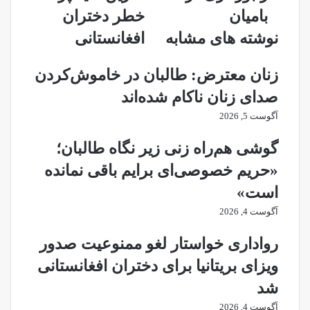
در
امید
بامیان
خطر دختران
بامیان
پر
نوشته های مشابه
افغانستانی
خطر
دختران
افغانستانی
زنان معترض: طالبان در خاموش‌کردن
صدای زنان ناکام شده‌اند
آگوست 5, 2026
گوشی هم‌راه زنی زیر نگاه طالبان؛
«حریم خصوصی‌ای برایم باقی نمانده
است»
آگوست 4, 2026
رواداری خواستار لغو ممنوعیت صدور
ویزای بریتانیا برای دختران افغانستانی
شد
آگوست 4, 2026