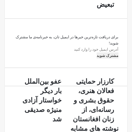
تبعیض
برای دریافت تازه‌ترین خبرها در ایمیل تان، به خبرنامه‌ی ما مشترک
شوید!
آدرس
ایمیل
خود
را
وارد
کارزار
عفو
کنید
کارزار حمایتی
عفو بین‌الملل
حمایتی
بین‌الملل
فعالان هنری،
بار دیگر
فعالان
بار
هنری،
دیگر
حقوق بشری و
خواستار آزادی
حقوق
خواستار
رسانه‌ای، از
منیژه صدیقی
بشری
آزادی
و
منیژه
زنان افغانستان
شد
رسانه‌ای،
صدیقی
نوشته های مشابه
از
شد