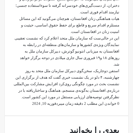
دختران، از دست‌گیری‌های خودسرانه گرفته تا سوءاستفاده جنسی؛
نیازمند اقدام فوری است.
هیات هماهنگی زنان افغانستان، هم‌چنان می‌گونید که این مسائل
مستلزم اقدام سریع و قاطع برای حفظ حقوق اساسی، حیثیت و
امنیت زنان در افغانستان است.
این در حالی‌ست که سازمان ملل متحد اعلام کرد که نشست تعقیبی
نمایندگان ویژه‌ی کشورها و سازمان‌های منطقه‌ای در رابطه به
افغانستان به میزبانی انتونیو گوترش، دبیرکل سازمان ملل به
روزهای ۱۸ و۱۹ فبروری سال جاری میلادی در دوحه برگزار خواهد
شد.
استفن دوجاریک، سخن‌گوی دبیرکل سازمان ملل متحد به روز
چهارشنبه، ۴ دلو در یک نشست خبری گفت که هدف از برگزاری این
نشست بحث در مورد چگونگی روی‌کرد افزایش مشارکت بین‌المللی
درباره‌ی افغانستان به‌گونه‌ی منسجم، هماهنگ و ساختاریافته با در
نظرگرفتن توصیه‌های ارزیابی مستقل در مورد این کشور است.
0
خواندن این مطلب 2 دقیقه زمان میبرد
فوریه 10, 2024
بعدی را بخوانید