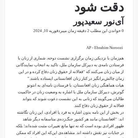
دقت شود
آی‌نور سعیدپور
0
خواندن این مطلب 2 دقیقه زمان میبرد
فوریه 10, 2024
AP - Ebrahim Noroozi
هم‌زمان با نزدیکی زمان برگزاری نشست دوحه، شماری از زنان با
فرستادن نامه‌ی به دبیرکل سازمان ملل، تاکید به انتخاب نمایندگانی
از میان زنان می‌کنند که “فعالانه از حقوق زنان دفاع کرده و در این
زمان‌ چالش‌برانگیز در کنار زنان افغانستانی ایستاده باشند.”
هیات هماهنگی زنان افغانستان، با فرستادن
نامه‌ای
به انتونو
گوترش، دبیرکل سازمان ملل با اشاره به وضعیت زنان در حاکمیت
طالبان می‌گویند که زنانی به این نشست دعوت شوند که بتواند
فعالانه از حقوق زنان دفاع کنند.
در بخش از این نامه بدون اشاره به فرد یا افرادی، این زنان نگاشته
اند: “افغانستان مانند هر کشور جنگ‌زده‌ی متاسفانه دیگر شاهد
ظهور افرادی بوده است که نه تنها مانع تغییرات مثبت شده‌اند؛ بلکه
در جنایات نیز نقش داشته اند. مشاهده‌ی این‌که این افراد که ممکن