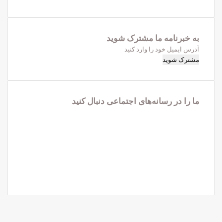
به خبرنامه‌‌ ما مشترک شوید
آدرس
ایمیل
خود
را
وارد
ما را در رسانه‌های اجتماعی دنبال کنید
کنید
فیس
X
بوک
لینکدین
یوتیوب
اینستاگرام
تلگرام
واتس
آپ
X
فیس
واتس
تلگرام
آپ
بوک
کمه
ازگشت