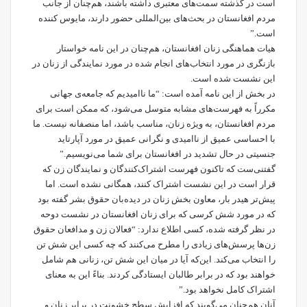
است در گذشته سمت‌های معتبری داشته باشند، هم‌چنان از جانب
مردم افغانستان در بحث‌های بین‌المللی حضور دارند، مایوس کننده
است.”
هیات هماهنگی زنان افغانستان، هم‌چنان در این نامه خواستار
بازنگری در مورد انتخاب‌های انجام شده در مورد نمایندگی از زنان در
این نشست شده است.
در بخش از این نامه آمده است: “ما ناامیدیم که جامعه‌ی جهانی
مکرراً به فهرست‌های مشابه متوسل می‌شود، که ممکن است برای
مردم افغانستان، به ویژه زنان، مناسب باشد، اما منصفانه نیست. ما
با احساسی عمیق از ناامیدی و نگرانی عمیق در مورد آپارتاید
جنسیتی در حال تشدید در افغانستان برای شما می‌نویسیم.”
گفتنی‌ست که تاکنون فهرست اشتراک‌کنندگان و نمایندگان زن که
قرار است در این نشست اشتراک کنند، همگانی نشده است. اما
پیش‌تر هیدر بار، معاون بخش زنان در دیده‌بان حقوق بشر گفته بود
که در مورد شش کرسی که برای زنان افغانستان در نشست دوحه
در نظر گرفته شده، کسی اطلاع ندارد: “فعالان زن و مدافعان حقوق
زن‌ها پرسش‌های زیادی را مطرح می‌کنند که چه کسی این شش تن
را انتخاب می‌کند. این‌که آیا در میان این شش تن، زنانی هم شامل
خواهند بود که در برابر طالبان ایستادگی کردند. بناءً این به معنای
اشتراک کامل نخواهد بود.”
آنان هم‌چنان می‌گویند که افزایش سطح خشونت در برابر زنان و