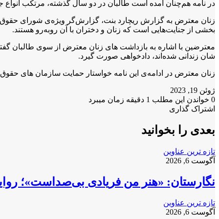
در نامه هم‌چنان آمده است طالبان در دو سال گذشته، مرتکب انواع جن
زنان معترض به گزارش ریچارد بنت، گزارش‌گر ویژه‌ی شورای حقوق ب
بخشی از جنایت‌هایی است که زنان و دختران با آن روبه‌رو هستند.
معترضین با اشاره به بازداشت های زنان معترض از سوی طالبان گفته ا
شان زندانی شده‌اند، دادخواهی صورت گیرد.
زنان معترض در ادامه‌ی این نامه خواستار حمایت سازمان های حقوق بش
ژوئن 19, 2023
0
خواندن این مطلب 1 دقیقه زمان میبرد
X
فیس
واتس
تلگرام
لینکدین
اشتراک گذاری
X
آپ
بوک
چاپ
فیس
تلگرام
اشتراک
بوک
گذاری
بعدی را بخوانید
از
طریق
تازه ترین عناوین
ایمیل
آگوست 6, 2026
نگارستان: «هنر من فریادی بی‌صداست»؛ روایت
تازه ترین عناوین
آگوست 6, 2026