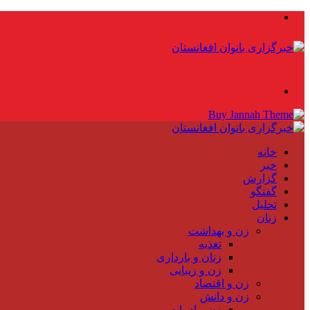
منو
جستجو
برای
خانه
خبر
گزارش
گفتگو
تحلیل
زنان
زن و بهداشت
تغذیه
زنان و بارداری
زن و زیبایی
زن و اقتصاد
زن و دانش
زن و ادبیات