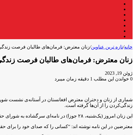
فیس
X
بوک
لینکدین
یوتیوب
اینستاگرام
تلگرام
واتس
آپ
خانه
/
تازه ترین عناوین
/
زنان معترض: فرمان‌های طالبان فرصت زندگی ر
زنان معترض: فرمان‌های طالبان فرصت زندگی 
ژوئن 19, 2023
0
خواندن این مطلب 1 دقیقه زمان میبرد
X
فیس
واتس
تلگرام
لینکدین
آپ
بوک
شماری از زنان و دختران معترض افغانستان در آستانه‌ی نشست شور
زندگی‌کردن را از آن‌ها گرفته است.
این زنان امروز (یک‌شنبه، ۲۸ جوزا) در نامه‌ای سرگشاده به شورای حقوق بشر سازمان ملل نوشته اند که طالبان در جریان ۲۲ ماه حاکمیت شان زنان را با تمام توان از جامعه حذف کرده اند.
معترضین در این نامه نوشته اند: “کسانی را که صدای خود را برای حقو