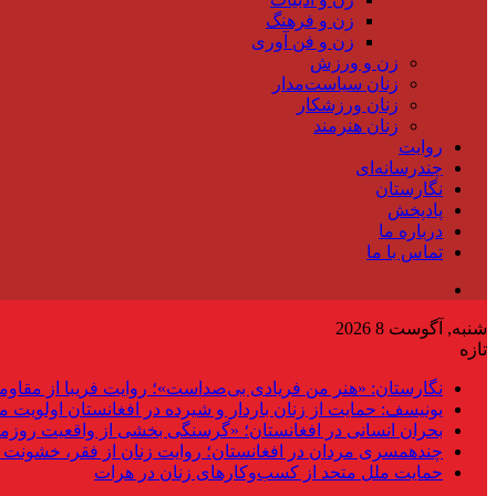
زن و فرهنگ
زن و فن آوری
زن و ورزش
زنان سیاست‌مدار
زنان ورزشکار
زنان هنرمند
روایت
چندرسانه‌ای
نگارستان
پادپخش
درباره ما
تماس با ما
شنبه, آگوست 8 2026
تازه
نگارستان: «هنر من فریادی بی‌صداست»؛ روایت فریبا از مقاوم
یونیسف: حمایت از زنان باردار و شیرده در افغانستان اولویت 
بحران انسانی در افغانستان؛ «گرسنگی بخشی از واقعیت روزم
چندهمسری مردان در افغانستان؛ روایت زنان از فقر، خشونت 
حمایت ملل متحد از کسب‌وکارهای زنان در هرات