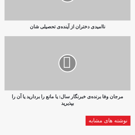
شان
ناامیدی دختران از آینده‌ی تحصیلی شان
مرجان
وفا
برنده‌ی
خبرنگار
سال:
یا
مانع
را
بردارید
یا
مرجان وفا برنده‌ی خبرنگار سال: یا مانع را بردارید یا آن را
آن
بپذیرید
را
بپذیرید
نوشته های مشابه