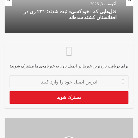
تازه ترین عناوین
آگوست 8, 2026
آگوست 8, 2026
قتل‌هایی که «خودکشی» ثبت شدند؛ ۲۳۱ زن در
افغانستان کشته شده‌اند
کارمندان نهاد حقوقی زنان ۲۱ روز در زندان
طالبان؛ بنت خواستار آزادی شد
برای دریافت تازه‌ترین خبرها در ایمیل تان، به خبرنامه‌ی ما مشترک شوید!
آدرس
ایمیل
خود
را
وارد
کنید
طالبان،
زنان
و