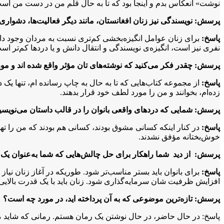
نوشت» انعکاس بدم و اینجا بود که تا به حال قلم من در دست من اس
پرسش: نویسندگی نیز زنان افغانستان، مانند دیگر فعالیت‌ها، دشواری‌ه
پاسخ:
برای زنان عوامل انگیزه‌بخشی کم‌تری نسبت به مردان وجود دارد
نفری نیز است، انگیزه‌ی نویسندگی و انتقال دانش و یا دردها کم‌تر اس
پرسش: چقدر فکر می‌کنید که نوشته‌های تان مؤثر واقع شده اند و مور
پاسخ:
از مجموعه کتاب‌هایی که تا به حال به چاپ رسانده ام، تنها یک د
زده‌ام، بخوانند و من را مورد لطف خود قرار بدهند.
پرسش: شمایی که دردهای واقعی بانوان را در قالب داستان می‌نویسید
پاسخ:
در کنار اینکه کسانی مشوق بودند، کسانی هم بودند که من را تهد
خوش‌بختانه مؤفق نشدند.
پرسش: از دید شما راهکار برای حل چالش‌هایی که شما به‌عنوان یک 
پاسخ:
برای بانوان باید بستر مناسب‌تر شود. طوریکه در آغاز زنان نیاز د
افزایش ظرفیت شان سرمایه‌گذاری شود. زنان باید با یک قدرت بالای
پرسش: تازه‌ترین موضوعی که به آن پرداخته اید، در مورد چه است؟
پاسخ: در حال حاضر، در حال نوشتن یک رمان هستم. رمانی که شاید مصیب