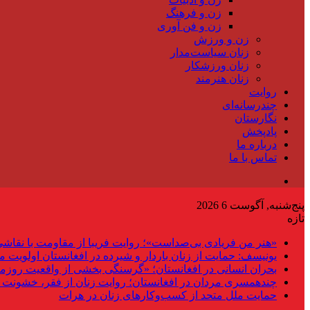
زن و فرهنگ
زن و فن آوری
زن و ورزش
زنان سیاست‌مدار
زنان ورزشکار
زنان هنرمند
روایت
چندرسانه‌ای
نگارستان
پادپخش
درباره ما
تماس با ما
پنج‌شنبه, آگوست 6 2026
تازه
«هنر من فریادی بی‌صداست»؛ روایت فریبا از مقاومت با نقاشی
یونیسف: حمایت از زنان باردار و شیرده در افغانستان اولویت 
بحران انسانی در افغانستان؛ «گرسنگی بخشی از واقعیت روزم
چندهمسری مردان در افغانستان؛ روایت زنان از فقر، خشونت 
حمایت ملل متحد از کسب‌وکارهای زنان در هرات