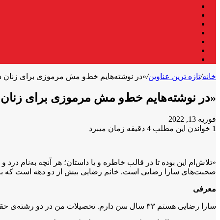
فیس
X
بوک
لینکدین
یوتیوب
اینستاگرام
تلگرام
واتس
آپ
خانه
/
تازه ترین عناوین
/
«در نوشته‌‌هایم خط‌و مش مرموزی برای زنان د
«در نوشته‌‌هایم خط‌و مش مرموزی برای زنان 
فوریه 13, 2022
1
خواندن این مطلب 4 دقیقه زمان میبرد
X
فیس
واتس
تلگرام
لینکدین
آپ
بوک
«تلاش‌ام این بوده تا در قالب خاطره و یا داستان؛ هر آنچه به‌نام در
صحبت‌های سارا رضایی است. خانم رضایی بیش از دو دهه است که برای ز
معرفی
سارا رضایی هستم ۳۳ سال سن دارم. تحصیلات من در دو رشته‌ی حقوق و نسایی ولادی است. دانشکده‌ی حقوق را در شهر هرات به پایان رساندم و رشته‌ی نسایی ولادی را در شهر اصفهان – ایران فراگرفتم.