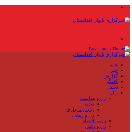
منو
جستجو
برای
خانه
خبر
گزارش
گفتگو
تحلیل
زنان
زن و بهداشت
تغذیه
زنان و بارداری
زن و زیبایی
زن و اقتصاد
زن و دانش
زن و ادبیات