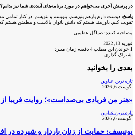
در پرسش آخری می‌خواهم در مورد برنامه‌های آینده‌ی شما نیز
بدانم؟
پاسخ:
دوست دارم بازهم بنویسم، بنویسم و بنویسم. در کنار تمامی مشغله
تقویت کنم. باورمند هستم که دانش بانوان بالاست و مطمئن هستم که ا
مصاحبه کننده: ضیاگل عظیمی
فوریه 13, 2022
1
خواندن این مطلب 4 دقیقه زمان میبرد
X
فیس
واتس
تلگرام
لینکدین
اشتراک گذاری
X
آپ
بوک
چاپ
فیس
تلگرام
اشتراک
بوک
گذاری
بعدی را بخوانید
از
طریق
تازه ترین عناوین
ایمیل
آگوست 6, 2026
«هنر من فریادی بی‌صداست»؛ روایت فریبا از 
تازه ترین عناوین
آگوست 6, 2026
یونیسف: حمایت از زنان باردار و شیرده در ا