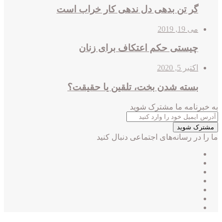
گر تن بدهی دل ندهی کار خراب است
می 19, 2019
چیستی حکم اعتکاف برای زنان
اکتبر 5, 2020
بسته شدن بخت، تلقین یا حقیقت؟
به خبرنامه‌‌ ما مشترک شوید
آدرس
ایمیل
خود
ما را در رسانه‌های اجتماعی دنبال کنید
را
وارد
فیس
X
کنید
بوک
لینکدین
یوتیوب
اینستاگرام
تلگرام
واتس
آپ