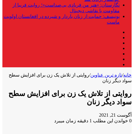
نگارستان: «هنر من فریادی بی‌صداست»؛ روایت فریبا از
مقاومت با نقاشی دیجیتال
یونیسف: حمایت از زنان باردار و شیرده در افغانستان اولویت
ماست
فیس
X
بوک
لینکدین
یوتیوب
اینستاگرام
تلگرام
واتس
آپ
خانه
/
تازه ترین عناوین
/
روایتی از تلاش یک زن برای افزایش سطح
سواد دیگر زنان
روایتی از تلاش یک زن برای افزایش سطح
سواد دیگر زنان
آگوست 21, 2021
0
خواندن این مطلب 1 دقیقه زمان میبرد