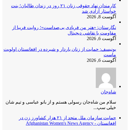
کارمندان نهاد حقوقی زنان ۲۱ روز در زندان طالبان؛ بنت
خواستار آزادی شد
آگوست 8, 2026
نگارستان: «هنر من فریادی بی‌صداست»؛ روایت فریبا از
مقاومت با نقاشی دیجیتال
آگوست 6, 2026
یونیسف: حمایت از زنان باردار و شیرده در افغانستان اولویت
ماست
آگوست 6, 2026
شاه‌جان
سلام من شاه‌جان رسولی هستم و از بانو عباسی و تیم شان
خیلی سپ...
حمایت سازمان ملل متحد از ۲۱ هزار کشاورز زن در
افغانستان - Afghanistan Women's News Agency