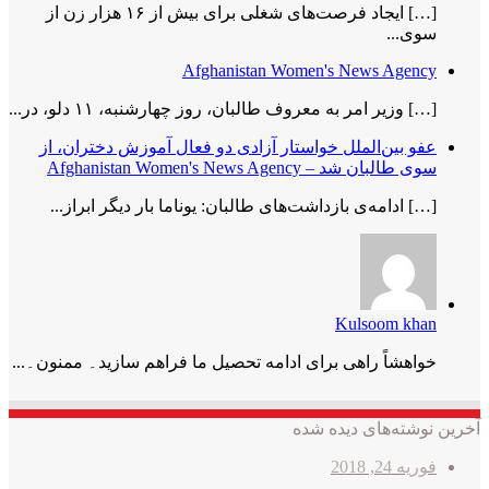
[…] ایجاد فرصت‌های شغلی برای بیش از ۱۶ هزار زن از
سوی...
Afghanistan Women's News Agency
[…] وزیر امر به معروف طالبان، روز چهارشنبه، ۱۱ دلو، در...
عفو بین‌الملل خواستار آزادی دو فعال آموزش دختران، از
سوی طالبان شد – Afghanistan Women's News Agency
[…] ادامه‌ی بازداشت‌های طالبان: یوناما بار دیگر ابراز...
Kulsoom khan
خواھشاً راھی برای ادامه تحصیل ما فراھم سازید۔ ممنون۔...
آخرین نوشته‌های دیده شده
فوریه 24, 2018