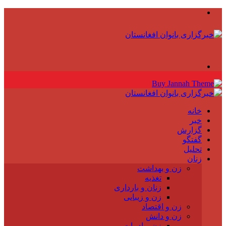
منو
جستجو
برای
خانه
خبر
گزارش
گفتگو
تحلیل
زنان
زن و بهداشت
تغذیه
زنان و بارداری
زن و زیبایی
زن و اقتصاد
زن و دانش
زن و ادبیات