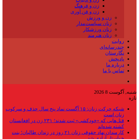
زن و فرهنگ
زن و فن آوری
زن و ورزش
زنان سیاست‌مدار
زنان ورزشکار
زنان هنرمند
روایت
چندرسانه‌ای
نگارستان
پادپخش
درباره ما
تماس با ما
شنبه, آگوست 8 2026
تازه
شبکه حرکت زنان: ۱۵ آگست نماد پنج سال حذف و سرکوب
زنان است
قتل‌هایی که «خودکشی» ثبت شدند؛ ۲۳۱ زن در افغانستان
کشته شده‌اند
کارمندان نهاد حقوقی زنان ۲۱ روز در زندان طالبان؛ بنت
خواستار آزادی شد