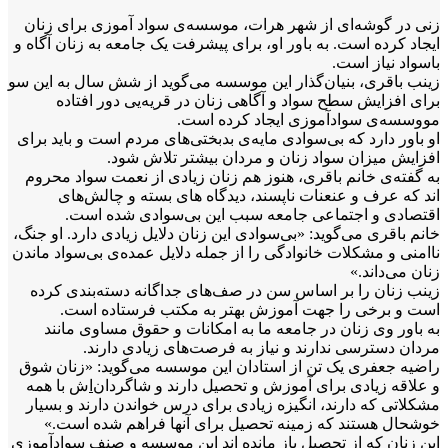
زنی در گوشه
ای از شهر هرات، موسسه‌ی سواد آموزی برای زنان
ایجاد کرده است. به باور او، برای پیشرفت یک جامعه به زنان آگاه و
باسواد نیاز است.
زینب باقری، بنیان‌گذار این موسسه می‌گوید از شش سال به این سو
برای افزایش سطح سواد و آگاهی زنان در قریه‌یی دور افتاده
مووسسه‌ی سوادآموزی ایجاد کرده است.
او باور دارد که بی‌سوادی مایه‌ی بدبختی‌های مردم است و باید برای
افزایش میزان سواد زنان و مردان بیشتر تلاش شود.
به گفته‌ی خانم باقری، هنوز هم زنان زیادی از نعمت سواد محروم
اند که عرف و عنعنات ناپسند، دیدگاه های بسته و چالش‌های
اقتصادی و اجتماعی جامعه سبب این بی‌سوادی شده است.
خانم باقری می‌گوید: «بی‌سوادی این زنان دلایل زیادی دارد. او جنگ،
ناامنی و مشکلات خانوادگی را از جمله دلایل عمده‌ی بی‌سواد ماندن
زنان می‌داند.»
زینب زنان را بر اساس سن در صف‌های جداگانه دسته‌بندی کرده
است و برخی را جهت آموزش بهتر به مکتب فرستاده است.
به باور وی زنان در جامعه ما به امکانات و حقوق مساوی مانند
مردان دسترسی ندارند و نیاز به فرصت‌های زیادی دارند.
راضیه جعفری یک تن از استادان این موسسه می‌گوید: «زنان شوق
و علاقه زیادی برای آموزش و تحصیل دارند و شاگردان
‌ا
ش با همه
مشکلاتی که دارند، انگیزه زیادی برای درس خواندن دارند و بسیار
خوشحال هستند که زمینه تحصیل برای آنها فراهم شده است.»
این زنان که از تحصیل باز مانده اند این موسسه و صنف سوادآموزی