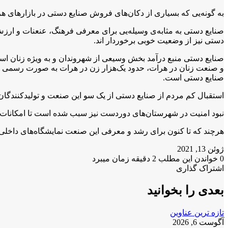
به گونه‌یی که بسیاری از دکان‌های فروش صنایع دستی در بازارهای هر
صنایع دستی به مثابه‌ی وسیله‌یی برای معرفی فرهنگ، عنعنات و ارزش
دستی نیز از وضعیت خوبی برخوردار اند.
صنایع دستی منبع درآمد بخش وسیعی از شهروندان و به ویژه زنان است
صنایع دستی است.
استقبال کم مردم از صنایع دستی از یک سو این صنعت و تولیدکنندگا
نبود امنیت در شهرستان‌های دوردست نیز سبب شده است تا امکانات ف
هرچند که تا کنون برای رشد و معرفی این صنعت نمایشگاه‌های داخلی 
ژوئن 13, 2021
0
خواندن این مطلب 2 دقیقه زمان میبرد
X
فیس
واتس
تلگرام
لینکدین
اشتراک گذاری
X
آپ
بوک
چاپ
فیس
تلگرام
اشتراک
بوک
گذاری
بعدی را بخوانید
از
طریق
تازه ترین عناوین
ایمیل
آگوست 6, 2026