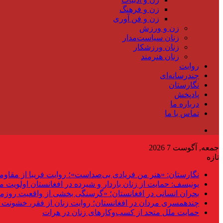
زن و فرهنگ
زن و فن آوری
زن و ورزش
زنان سیاست‌مدار
زنان ورزشکار
زنان هنرمند
روایت
چندرسانه‌ای
نگارستان
پادپخش
درباره ما
تماس با ما
جمعه, آگوست 7 2026
تازه
نگارستان: «هنر من فریادی بی‌صداست»؛ روایت فریبا از مقاوم
یونیسف: حمایت از زنان باردار و شیرده در افغانستان اولویت 
بحران انسانی در افغانستان؛ «گرسنگی بخشی از واقعیت روزم
چندهمسری مردان در افغانستان؛ روایت زنان از فقر، خشونت 
حمایت ملل متحد از کسب‌وکارهای زنان در هرات