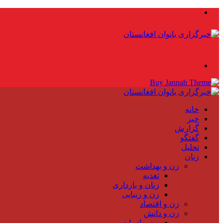
منو
جستجو
برای
خانه
خبر
گزارش
گفتگو
تحلیل
زنان
زن و بهداشت
تغذیه
زنان و بارداری
زن و زیبایی
زن و اقتصاد
زن و دانش
زن و ادبیات