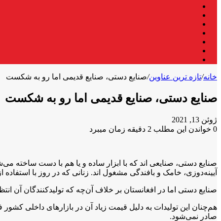
فیس
X
بوک
لینکدین
یوتیوب
اینستاگرام
تلگرام
واتس
آپ
خانه
/
تازه ترین عناوین
/
صنایع دستی، صنایع قدیمی اما رو به شکست
صنایع دستی، صنایع قدیمی اما رو به شکست
ژوئن 13, 2021
0
خواندن این مطلب 2 دقیقه زمان میبرد
X
فیس
واتس
تلگرام
لینکدین
آپ
بوک
آیینه‌دوزی، خامک و بافندگی مشغول اند. زنانی که در روز با استفاده ا
صنایع دستی اما در افغانستان بر خلاف آن‌چه که تولیدکنندگان آن انت
هم‌چنان این تولیدات به دلیل قیمت زیاد آن در بازارهای داخلی کشور ف
صادر نمی‌شود.