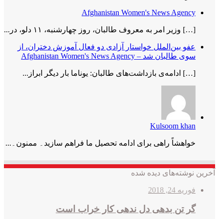
Afghanistan Women's News Agency
[…] وزیر امر به معروف طالبان، روز چهارشنبه، ۱۱ دلو، در...
عفو بین‌الملل خواستار آزادی دو فعال آموزش دختران، از
سوی طالبان شد – Afghanistan Women's News Agency
[…] ادامه‌ی بازداشت‌های طالبان: یوناما بار دیگر ابراز...
Kulsoom khan
خواھشاً راھی برای ادامه تحصیل ما فراھم سازید۔ ممنون۔...
آخرین نوشته‌های دیده شده
فوریه 24, 2018
گر تن بدهی دل ندهی کار خراب است