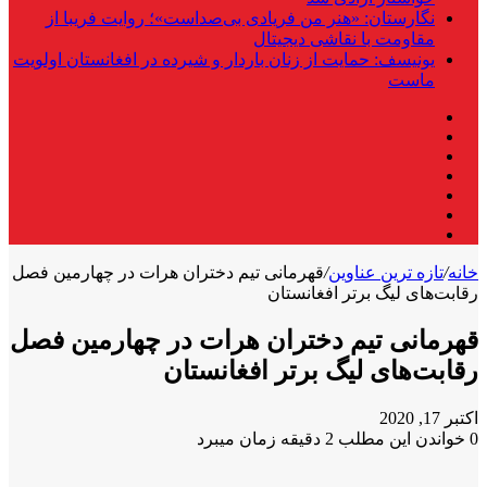
نگارستان: «هنر من فریادی بی‌صداست»؛ روایت فریبا از
مقاومت با نقاشی دیجیتال
یونیسف: حمایت از زنان باردار و شیرده در افغانستان اولویت
ماست
فیس
X
بوک
لینکدین
یوتیوب
اینستاگرام
تلگرام
واتس
آپ
خانه
/
تازه ترین عناوین
/
قهرمانی تیم دختران هرات در چهارمین فصل
رقابت‌های لیگ برتر افغانستان
قهرمانی تیم دختران هرات در چهارمین فصل
رقابت‌های لیگ برتر افغانستان
اکتبر 17, 2020
0
خواندن این مطلب 2 دقیقه زمان میبرد