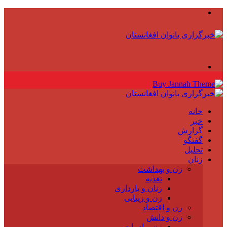
منو
جستجو
برای
خانه
خبر
گزارش
گفتگو
تحلیل
زنان
زن و بهداشت
تغذیه
زنان و بارداری
زن و زیبایی
زن و اقتصاد
زن و دانش
زن و ادبیات