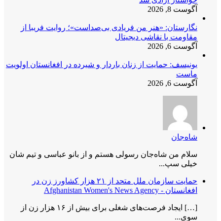
آگوست 8, 2026
نگارستان: «هنر من فریادی بی‌صداست»؛ روایت فریبا از
مقاومت با نقاشی دیجیتال
آگوست 6, 2026
یونیسف: حمایت از زنان باردار و شیرده در افغانستان اولویت
ماست
آگوست 6, 2026
شاه‌جان
سلام من شاه‌جان رسولی هستم و از بانو عباسی و تیم شان
خیلی سپ...
حمایت سازمان ملل متحد از ۲۱ هزار کشاورز زن در
افغانستان - Afghanistan Women's News Agency
[…] ایجاد فرصت‌های شغلی برای بیش از ۱۶ هزار زن از
سوی...