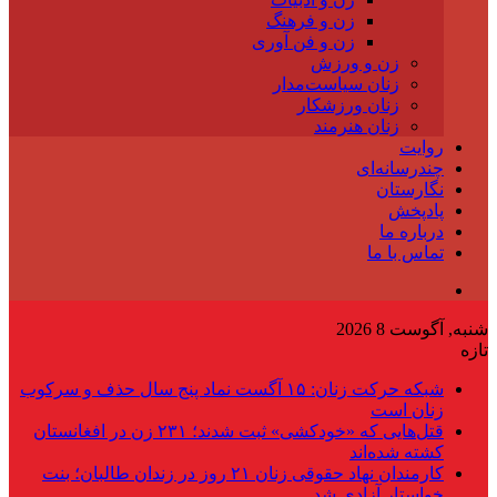
زن و فرهنگ
زن و فن آوری
زن و ورزش
زنان سیاست‌مدار
زنان ورزشکار
زنان هنرمند
روایت
چندرسانه‌ای
نگارستان
پادپخش
درباره ما
تماس با ما
شنبه, آگوست 8 2026
تازه
شبکه حرکت زنان: ۱۵ آگست نماد پنج سال حذف و سرکوب
زنان است
قتل‌هایی که «خودکشی» ثبت شدند؛ ۲۳۱ زن در افغانستان
کشته شده‌اند
کارمندان نهاد حقوقی زنان ۲۱ روز در زندان طالبان؛ بنت
خواستار آزادی شد