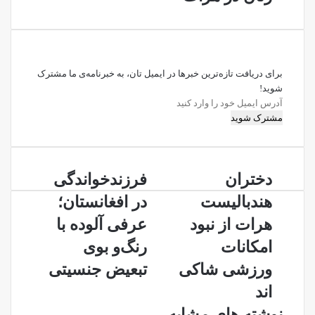
برای دریافت تازه‌ترین خبرها در ایمیل تان، به خبرنامه‌ی ما مشترک
شوید!
آدرس
ایمیل
خود
را
وارد
دختران
فرزندخواندگی
کنید
دختران
فرزندخواندگی
هندبالیست
در
هندبالیست
در افغانستان؛
هرات
افغانستان؛
از
عرفی
هرات از نبود
عرفی آلوده با
نبود
آلوده
امکانات
رنگ‌و بوی
امکانات
با
ورزشی
رنگ‌و
ورزشی شاکی
تبعیض جنسیتی
شاکی
بوی
اند
اند
تبعیض
جنسیتی
نوشته های مشابه