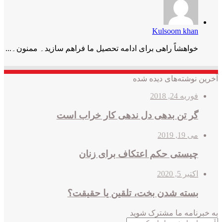
Kulsoom khan
خواھشاً راھی برای ادامه تحصیل ما فراھم سازید۔ ممنون۔...
آخرین نوشته‌های دیده شده
فوریه 24, 2018
گر تن بدهی دل ندهی کار خراب است
می 19, 2019
چیستی حکم اعتکاف برای زنان
اکتبر 5, 2020
بسته شدن بخت، تلقین یا حقیقت؟
به خبرنامه‌‌ ما مشترک شوید
آدرس