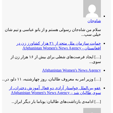
شاه‌جان
سلام من شاه‌جان رسولی هستم و از بانو عباسی و تیم شان
خیلی سپ...
حمایت سازمان ملل متحد از ۲۱ هزار کشاورز زن در
افغانستان - Afghanistan Women's News Agency
[…] ایجاد فرصت‌های شغلی برای بیش از ۱۶ هزار زن از
سوی...
Afghanistan Women's News Agency
[…] وزیر امر به معروف طالبان، روز چهارشنبه، ۱۱ دلو، در...
عفو بین‌الملل خواستار آزادی دو فعال آموزش دختران، از
سوی طالبان شد – Afghanistan Women's News Agency
[…] ادامه‌ی بازداشت‌های طالبان: یوناما بار دیگر ابراز...