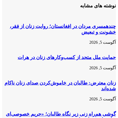
که
کامپیوتر
نوشته های مشابه
از
برای
زنان
نابینایان
حرف
در
نزنم
هرات
چندهمسری مردان در افغانستان؛ روایت زنان از فقر،
خشونت و تبعیض
آگوست 5, 2026
حمایت ملل متحد از کسب‌وکارهای زنان در هرات
آگوست 5, 2026
زنان معترض: طالبان در خاموش‌کردن صدای زنان ناکام
شده‌اند
آگوست 5, 2026
گوشی هم‌راه زنی زیر نگاه طالبان؛ «حریم خصوصی‌ای