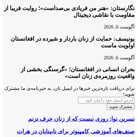
نگارستان: «هنر من فریادی بی‌صداست»؛ روایت فریبا از
مقاومت با نقاشی دیجیتال
آگوست 6, 2026
یونیسف: حمایت از زنان باردار و شیرده در افغانستان
اولویت ماست
آگوست 6, 2026
بحران انسانی در افغانستان؛ «گرسنگی بخشی از
واقعیت روزمره‌ی زنان است»
برای دریافت تازه‌ترین خبرها در ایمیل تان، به خبرنامه‌ی ما مشترک
شوید!
آدرس
ایمیل
خود
را
نسرین
نسرین نوا: روزی نیست که از زنان حرف نزنم
وارد
نوا:
کنید
روزی
صنف‌های
صنف‌های آموزشی کامپیوتر برای نابینایان در هرات
نیست
آموزشی