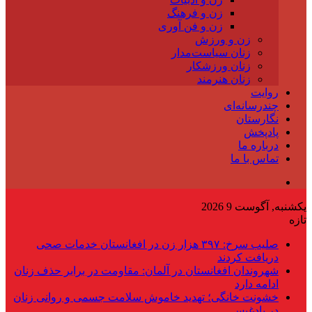
زن و فرهنگ
زن و فن آوری
زن و ورزش
زنان سیاست‌مدار
زنان ورزشکار
زنان هنرمند
روایت
چندرسانه‌ای
نگارستان
پادپخش
درباره ما
تماس با ما
یکشنبه, آگوست 9 2026
تازه
صلیب سرخ: ۳۹۷ هزار زن در افغانستان خدمات صحی
دریافت کردند
شهروندان افغانستان در آلمان: مقاومت در برابر حذف زنان
ادامه دارد
خشونت خانگی؛ تهدید خاموش سلامت جسمی و روانی زنان
در بادغیس