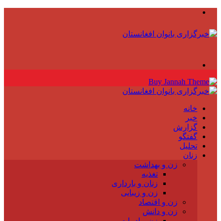
منو
جستجو
برای
خانه
خبر
گزارش
گفتگو
تحلیل
زنان
زن و بهداشت
تغذیه
زنان و بارداری
زن و زیبایی
زن و اقتصاد
زن و دانش
زن و ادبیات