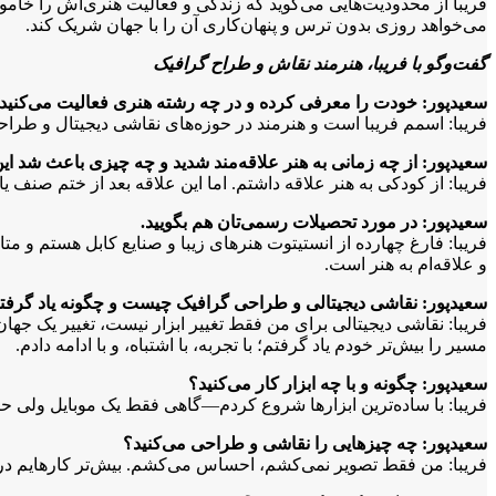
فریبا از محدودیت‌هایی می‌گوید که زندگی و فعالیت هنری‌اش را خامو
می‌خواهد روزی بدون ترس و پنهان‌کاری آن را با جهان شریک کند.
گفت‌وگو با فریبا، هنرمند نقاش و طراح گرافیک
سعیدپور: خودت را معرفی کرده و در چه رشته هنری فعالیت می‌کنید
فریبا: اسمم فریبا است و هنرمند در حوزه‌های نقاشی دیجیتال و ط
سعیدپور: از چه زمانی به هنر علاقه‌مند شدید و چه چیزی باعث شد این
فریبا: از کودکی به هنر علاقه داشتم. اما این علاقه بعد از ختم صن
سعیدپور: در مورد تحصیلات رسمی‌تان هم بگویید
.
فریبا: فارغ چهارده از انستیتوت هنرهای زیبا و صنایع کابل هستم و 
و علاقه‌ام به هنر است.
سعیدپور: نقاشی دیجیتالی و طراحی گرافیک چیست و چگونه یاد گرفت
فریبا: نقاشی دیجیتالی برای من فقط تغییر ابزار نیست، تغییر یک جه
مسیر را بیش‌تر خودم یاد گرفتم؛ با تجربه، با اشتباه، و با ادامه دادم.
سعیدپور: چگونه و با چه ابزار کار می‌کنید؟
فریبا: با ساده‌ترین ابزارها شروع کردم—گاهی فقط یک موبایل ولی حالا 
سعیدپور: چه چیزهایی را نقاشی و طراحی می‌کنید؟
فریبا: من فقط تصویر نمی‌کشم، احساس می‌کشم. بیش‌تر کارهایم دربا