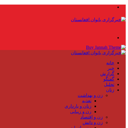
منو
جستجو
برای
خانه
خبر
گزارش
گفتگو
تحلیل
زنان
زن و بهداشت
تغذیه
زنان و بارداری
زن و زیبایی
زن و اقتصاد
زن و دانش
زن و ادبیات