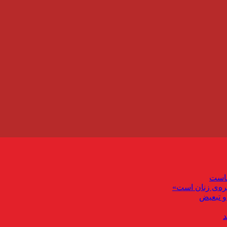
ماست
ره‌ی زنان است»
و تبعیض
د