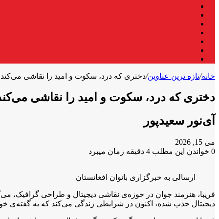
فیس
X
بوک
لینکدین
یوتیوب
اینستاگرام
تلگرام
واتس
آپ
خانه
/
تازه ترین عناوین
/
دختری که درد، سکوت و امید را نقاشی می‌کند
دختری که درد، سکوت و امید را نقاشی می‌کند
آی‌نور سعیدپور
می 15, 2026
0
خواندن این مطلب 4 دقیقه زمان میبرد
X
فیس
واتس
تلگرام
لینکدین
آپ
بوک
ارسالی به خبرگزاری بانوان افغانستان
فریبا، هنرمند جوان در حوزه‌ی نقاشی دیجیتال و طراحی گرافیک، می‌گو
دیجیتال جذب شده، اکنون در شرایطی زندگی می‌کند که به گفته‌ی خودش