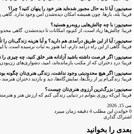
سعیدپور: آیا تا به حال مجبور شده‌اید هنر خود را پنهان کنید؟ چرا؟
فریبا: بله، بارها. چون همیشه امکان دیده‌شدن امن وجود ندارد. گاهی پن
سعیدپور: با چه چالش‌هایی روبه‌رو هستید؟
فریبا: چالش‌ها زیاد است، از کم‌بود امکانات تا دیده‌نشدن. گاهی محدو
سعیدپور: آیا از این طریق درآمدی هم دارید؟ و آیا هزینه زندگی‌تان را ت
فریبا: گاهی از این راه درآمد دارم، اما هنوز به ثبات نرسیده است. 
سعیدپور: اگر فرصت داشته باشید آزادانه هنر خلق کنید، چه چیزی را 
فریبا: درد دختران که از مکتب بازمانده‌اند، امید، دشواری‌های زن‌بود
سعیدپور: اگر هیچ محدودیتی وجود نداشت، زندگی هنری‌تان چگونه بود
فریبا: زندگی‌ام پر از رنگ‌ها، نمایش‌گاه‌ها، دید و بازدید دختران هنرمن
سعیدپور: بزرگ‌ترین آرزوی هنری‌تان چیست؟
فریبا: این‌که روزی بتوانم در دنیایی زندگی کنم که ارزش هنر و هنرمند 
می 15, 2026
0
خواندن این مطلب 4 دقیقه زمان میبرد
X
فیس
واتس
تلگرام
لینکدین
اشتراک گذاری
X
آپ
بوک
چاپ
فیس
تلگرام
اشتراک
بوک
گذاری
بعدی را بخوانید
از