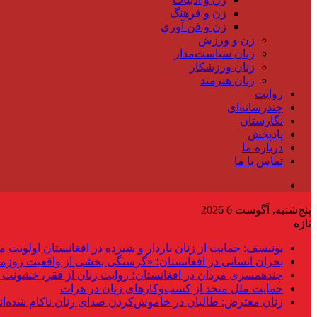
زن و فرهنگ
زن و فن آوری
زن و ورزش
زنان سیاست‌مدار
زنان ورزشکار
زنان هنرمند
روایت
چندرسانه‌ای
نگارستان
پادپخش
درباره ما
تماس با ما
پنج‌شنبه, آگوست 6 2026
تازه
یونیسف: حمایت از زنان باردار و شیرده در افغانستان اولویت 
بحران انسانی در افغانستان؛ «گرسنگی بخشی از واقعیت روزم
چندهمسری مردان در افغانستان؛ روایت زنان از فقر، خشونت 
حمایت ملل متحد از کسب‌وکارهای زنان در هرات
زنان معترض: طالبان در خاموش‌کردن صدای زنان ناکام شده‌ان