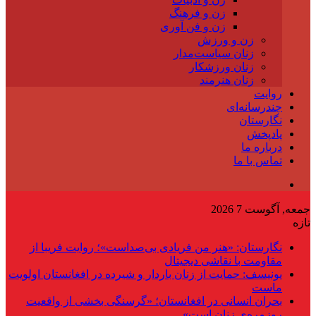
زن و فرهنگ
زن و فن آوری
زن و ورزش
زنان سیاست‌مدار
زنان ورزشکار
زنان هنرمند
روایت
چندرسانه‌ای
نگارستان
پادپخش
درباره ما
تماس با ما
جمعه, آگوست 7 2026
تازه
نگارستان: «هنر من فریادی بی‌صداست»؛ روایت فریبا از
مقاومت با نقاشی دیجیتال
یونیسف: حمایت از زنان باردار و شیرده در افغانستان اولویت
ماست
بحران انسانی در افغانستان؛ «گرسنگی بخشی از واقعیت
روزمره‌ی زنان است»