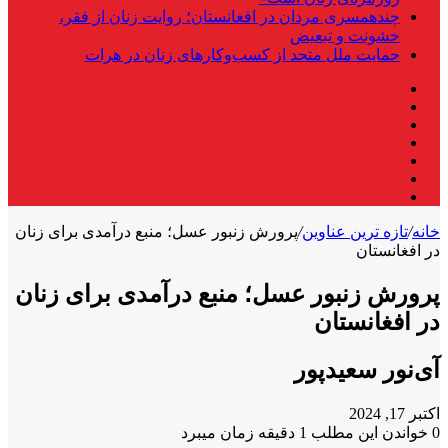
چندهمسری مردان در افغانستان؛ روایت زنان از فقر،
خشونت و تبعیض
حمایت ملل متحد از کسب‌وکارهای زنان در هرات
فیس
X
بوک
لینکدین
یوتیوب
اینستاگرام
تلگرام
واتس
آپ
خانه
/
تازه ترین عناوین
/
پرورش زنبور عسل؛ منبع درآمدی برای زنان
در افغانستان
پرورش زنبور عسل؛ منبع درآمدی برای زنان
در افغانستان
آی‌نور سعیدپور
اکتبر 17, 2024
0
خواندن این مطلب 1 دقیقه زمان میبرد