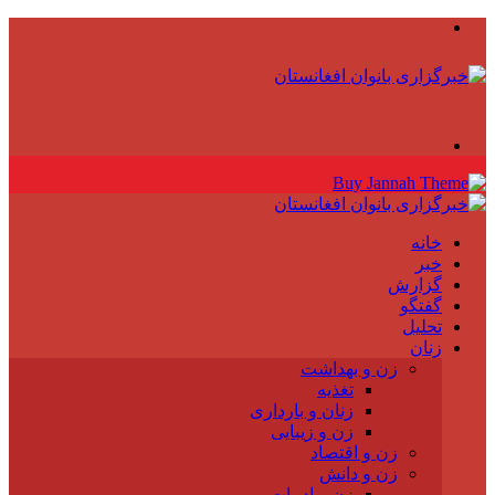
منو
جستجو
برای
خانه
خبر
گزارش
گفتگو
تحلیل
زنان
زن و بهداشت
تغذیه
زنان و بارداری
زن و زیبایی
زن و اقتصاد
زن و دانش
زن و ادبیات