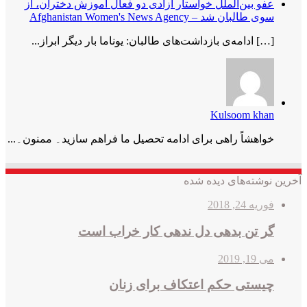
عفو بین‌الملل خواستار آزادی دو فعال آموزش دختران، از
سوی طالبان شد – Afghanistan Women's News Agency
[…] ادامه‌ی بازداشت‌های طالبان: یوناما بار دیگر ابراز...
Kulsoom khan
خواھشاً راھی برای ادامه تحصیل ما فراھم سازید۔ ممنون۔...
آخرین نوشته‌های دیده شده
فوریه 24, 2018
گر تن بدهی دل ندهی کار خراب است
می 19, 2019
چیستی حکم اعتکاف برای زنان