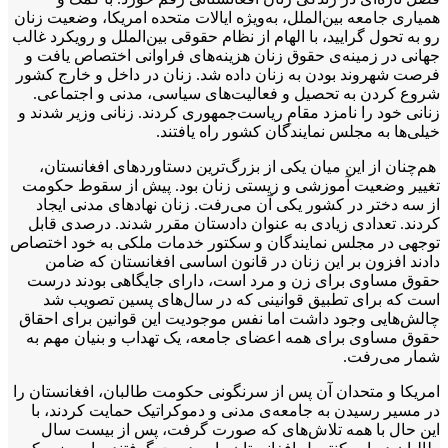
همیاری جامعه بین‌الملل، به‌ویژه ایالات متحده امریکا، وضعیت زنان
رو به تحول گرایید، با الهام از نظام حقوقی بین‌الملل و رویکرد غالب
جهانی در زمینه‌ی حقوق زنان هزینه‌های فراوانی اختصاص یافت و
فرصت شهروند بودن به زنان داده شد. زنان در داخل و خارج کشور
شروع کردن به تحصیل و فعالیت‌های سیاسی، مدنی و اجتماعی.
زنانی خود را نامزد مقامِ‌ ریاست‌جمهوری کردند. زنانی وزیر شدند و
خیلی‌ها به مجلس نمایندگان کشور راه یافتند.
هم‌چنان از این میان یکی از بزرگ‌ترین دستاوردهای افغانستان،
تغییر وضعیت آموزشی و زیستی زنان بود. پیش از سقوط حکومت
از سه دختر در کشور یکی آن می‌رفت. زنان نهادهای مدنی ایجاد
کردند. تعدادی زیادی به عنوان دادستان مقرر شدند. درصدی قابل
توجهی در مجلس نمایندگان و سکتور خدمات ملکی به خود اختصاص
دادند افزون بر این زنان در قانون اساسی افغانستان که ضامن
حقوق مساوی برای زن و مرد است، دارای جایگاهی بودند درست
است که برای تطبیق قوانینی که در سال‌های پسین تصویب شد
چالش‌هایی وجود داشت اما نفس موجودیت این قوانین برای احقاق
حقوق مساوی برای همه اعضای جامعه، یک تهداب و بنیان مهم به
شمار می‌رفت.
امریکا و متحدان آن پس از سرنگونی حکومت طالبان، افغانستان را
در مسیر رسیدن به جامعه‌ی مدنی و دموکراتیک حمایت کردند، با
این حال با همه تلاش‌های که صورت گرفت، پس از بیست سال