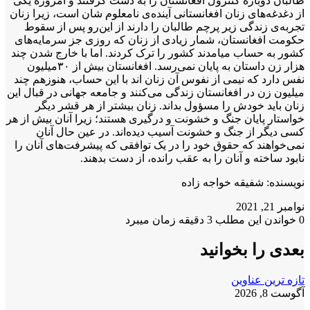
طالبان دوباره کنترول افغانستان را به دست گرفتند و امروزه یکی
از دغدغه‌های زنان افغانستانی آینده‌ی نامعلوم شان است، زیرا زنان
تجربه‌ی زندگی زیر پرچم طالبان را دارند از این‌رو پس از سقوط
حکومت افغانستان، شمار زیادی از زنان که روزی جز سرمایه‌های
کشور به حساب میامدند کشور را ترک کردند. اما با خارج شدن چند
هزار زن داستان به پایان نمی‌رسد. افغانستان بیش از ۳۰میلیون
نفس دارد که نیمی از نفوس آن زنان اند با این حساب، هنوزهم چند
میلیون زن در افغانستان زندگی می‌کنند‌ و جامعه جهانی در قبال این
زنان باید خودش را مسؤول بداند. زنان بیشتر از هر قشر دیگر
خواستار پایان جنگ و خشونت و درگیری ‌هستند؛ زیرا آنان بیش از هر
کسی دیگر از جنگ و خشونت آسیب دیده‌اند. در عین حال آنان
نمی‌خواهند که حقوق خود را در یک توافقی که پیشرفت‌های آنان را
نابود ساخته و آنان را به عقب رانده، از دست بدهند.
نویسنده: شفیقه خواجه زاده
نوامبر 21, 2021
0
خواندن این مطلب 3 دقیقه زمان میبرد
بعدی را بخوانید
تازه ترین عناوین
آگوست 8, 2026