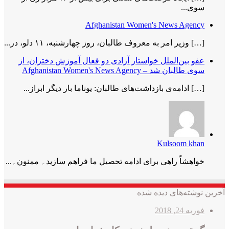
سوی...
Afghanistan Women's News Agency
[…] وزیر امر به معروف طالبان، روز چهارشنبه، ۱۱ دلو، در...
عفو بین‌الملل خواستار آزادی دو فعال آموزش دختران، از
سوی طالبان شد – Afghanistan Women's News Agency
[…] ادامه‌ی بازداشت‌های طالبان: یوناما بار دیگر ابراز...
Kulsoom khan
خواھشاً راھی برای ادامه تحصیل ما فراھم سازید۔ ممنون۔...
آخرین نوشته‌های دیده شده
فوریه 24, 2018