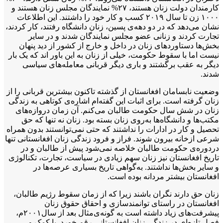
کارمندان دولت زنان هستند، ۲۷% نمایندگان مجلس زنان هستند و
۱۰۰۰ زن تا سال ۲۰۱۹ کسب و کار خود را داشتند. این اطلاعات
نشان می‌دهد که در دو دهه‌ی پسین، زنان دانشگاه رفتند، کار کردند،
تجارت کردند و زنانی عضو مجلس نمایندگان‌ شدند و در سایر
بخش‌ها دستاورد‌های زنان در داخل و خارج از کشور از دید پنهان
نیست اما با سقوط حکومت، خیلی از زنان به این باور اند که یک بار
دیگر به عقب برگشتند و باری دیگر قربانی‌ معامله‌های سیاسی
شدند.
وضعیت نابسامان افغانستان از گذشته تاکنون بیشترین قربانی را از
زنان گرفته است. برای اثبات این گفته‌ام اشاره‌ی کوتاهی به زندگی
زنان در شش سال حکومت طالبان می‌کنم. آن زمان دروازه‌های
مکتب­‌ها و دانشگاه­‌ها به‌­روی زنان بسته بود. زنان نه تنها که حق
تحصیل و کار در ادارات را نداشتند که حتی نمی‌توانستند بدون همراه
شرعی ازخانه بیرون شوند. فراز و فرود زندگی زنان افغانستانی تنها
دردوره‌ی حکومت طالبان خلاصه نمی‌شود پیش از طالبان و در
تاریخ افغانستان نیز زنان سهم زیادی در سیاست، تجارت، تکنالوژی
و سایر بخش‌ها نداشتند. به­‌گواهی تاریخ بسیاری عرصه‌­ها در
افغانستان بیشتر مردانه بوده است.
زنان حق دارند نگران باشند زیرا که از زمان سقوط رژیم طالبان،
افغانستان در راستای توانمندسازی و احقاق حقوق زنان
پیشرفت‌های زیاد داشته است به گونه‌ی‌مثال‌ بعد از سال۲۰۰۱م،
فصل تازه‌ای در زندگی زنان افغانستانی رقم خورد. با کمک و