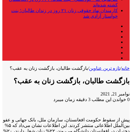
کشته شده‌اند
کارمندان نهاد حقوقی زنان ۲۱ روز در زندان طالبان؛ بنت
خواستار آزادی شد
فیس
X
بوک
لینکدین
یوتیوب
اینستاگرام
تلگرام
واتس
آپ
خانه
/
تازه ترین عناوین
/
بازگشت طالبان، بازگشت زنان به عقب؟
بازگشت طالبان، بازگشت زنان به عقب؟
نوامبر 21, 2021
0
خواندن این مطلب 3 دقیقه زمان میبرد
پیش از سقوط حکومت افغانستان، سازمان ملل، بانک جهانی و عفو
بین‌الملل اطلاعاتی منتشر کردند. این اطلاعات نشان می‌داد که ۵%
دختران در افغانستان دانشگاه می‌روند، ۲۲% زنان شغل دارند، ۲۰%