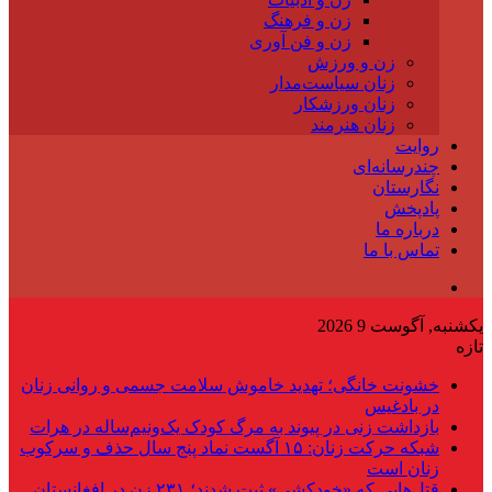
زن و فرهنگ
زن و فن آوری
زن و ورزش
زنان سیاست‌مدار
زنان ورزشکار
زنان هنرمند
روایت
چندرسانه‌ای
نگارستان
پادپخش
درباره ما
تماس با ما
یکشنبه, آگوست 9 2026
تازه
خشونت خانگی؛ تهدید خاموش سلامت جسمی و روانی زنان
در بادغیس
بازداشت زنی در پیوند به مرگ کودک یک‌ونیم‌ساله در هرات
شبکه حرکت زنان: ۱۵ آگست نماد پنج سال حذف و سرکوب
زنان است
قتل‌هایی که «خودکشی» ثبت شدند؛ ۲۳۱ زن در افغانستان