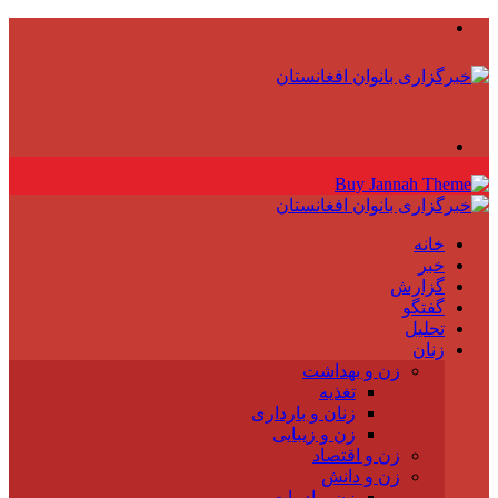
منو
جستجو
برای
خانه
خبر
گزارش
گفتگو
تحلیل
زنان
زن و بهداشت
تغذیه
زنان و بارداری
زن و زیبایی
زن و اقتصاد
زن و دانش
زن و ادبیات