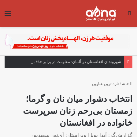
جستجو برای
منو
شهروندان افغانستان در آلمان: مقاومت در برابر حذف زنان ادامه دارد
خانه
/
تازه ترین عناوین
انتخاب دشوار میان نان و گرما؛
زمستان بی‌رحم زنان سرپرست
خانواده در افغانستان
گزارش‌گر: آیدا پویا | ویراستار: آی‌نور سعیدپور