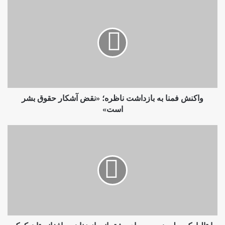
واکنش
فمنا
به
بازداشت
ناظره؛
«نقض
آشکار
حقوق
بشر
است»
واکنش فمنا به بازداشت ناظره؛ «نقض آشکار حقوق بشر
است»
ایتالیا
یک
میلیون
یورو
برای
پشتیبانی
از
زنان
به
افغانستان