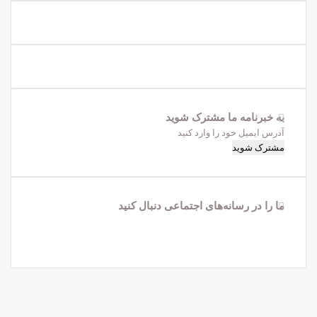
به خبرنامه‌‌ ما مشترک شوید
آدرس
ایمیل
خود
را
وارد
ما را در رسانه‌های اجتماعی دنبال کنید
کنید
X
فیس
لینکدین
یوتیوب
تلگرام
واتس
اینستاگرام
بوک
آپ
X
فیس
واتس
تلگرام
آپ
بوک
کمه
ازگشت