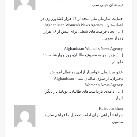
تیم شان خیلی سپ...
حمایت سازمان ملل متحد از ۲۱ هزار کشاورز زن در
افغانستان - Afghanistan Women's News Agency
[…] ایجاد فرصت‌های شغلی برای بیش از ۱۶ هزار
زن از سوی...
Afghanistan Women's News Agency
[…] وزیر امر به معروف طالبان، روز چهارشنبه، ۱۱
دلو، در...
عفو بین‌الملل خواستار آزادی دو فعال آموزش
دختران، از سوی طالبان شد – Afghanistan
Women's News Agency
[…] ادامه‌ی بازداشت‌های طالبان: یوناما بار دیگر
ابراز...
Kulsoom khan
خواھشاً راھی برای ادامه تحصیل ما فراھم سازید۔
ممنون۔...