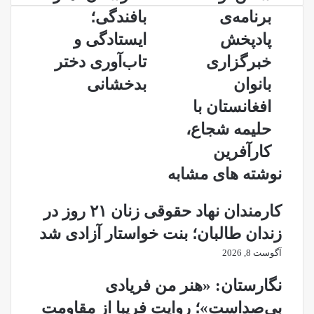
برنامه‌ی
هنر
برنامه‌ی
بافندگی؛
پادپخش
بافندگی؛
خبرگزاری
ایستادگی
پادپخش
ایستادگی و
بانوان
و
خبرگزاری
تاب‌آوری دختر
افغانستان
تاب‌آوری
با
دختر
بانوان
بدخشانی
حلیمه
بدخشانی
افغانستان با
شجاع،
کارآفرین
حلیمه شجاع،
کارآفرین
نوشته های مشابه
کارمندان نهاد حقوقی زنان ۲۱ روز در
زندان طالبان؛ بنت خواستار آزادی شد
آگوست 8, 2026
نگارستان: «هنر من فریادی
بی‌صداست»؛ روایت فریبا از مقاومت