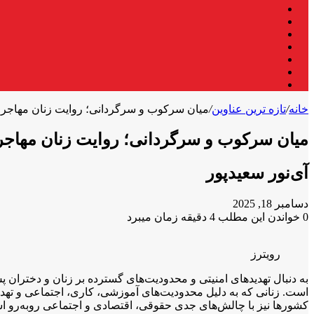
فیس
X
بوک
لینکدین
یوتیوب
اینستاگرام
تلگرام
واتس
آپ
خانه
/
تازه ترین عناوین
/
میان سرکوب و سرگردانی؛ روایت زنان مهاجر ا
میان سرکوب و سرگردانی؛ روایت زنان مهاجر 
آی‌نور سعیدپور
دسامبر 18, 2025
0
خواندن این مطلب 4 دقیقه زمان میبرد
X
فیس
واتس
تلگرام
لینکدین
آپ
بوک
رویترز
است. زنانی که به دلیل محدودیت‌های آموزشی، کاری، اجتماعی و تهدید
کشورها نیز با چالش‌های جدی حقوقی، اقتصادی و اجتماعی روبه‌رو اس