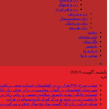
زن و فرهنگ
زن و فن آوری
زن و ورزش
زنان سیاست‌مدار
زنان ورزشکار
زنان هنرمند
روایت
چندرسانه‌ای
نگارستان
پادپخش
درباره ما
تماس با ما
یکشنبه, آگوست 9 2026
تازه
صلیب سرخ: ۳۹۷ هزار زن در افغانستان خدمات صحی دریافت کردند
شهروندان افغانستان در آلمان: مقاومت در برابر حذف زنان ادام
خشونت خانگی؛ تهدید خاموش سلامت جسمی و روانی زنان در 
بازداشت زنی در پیوند به مرگ کودک یک‌ونیم‌ساله در هرات
شبکه حرکت زنان: ۱۵ آگست نماد پنج سال حذف و سرکوب زنان است