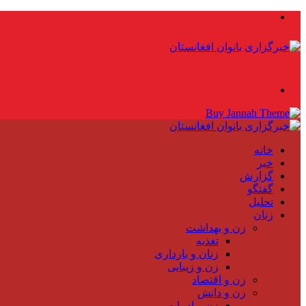
منو
جستجو
برای
خانه
خبر
گزارش
گفتگو
تحلیل
زنان
زن و بهداشت
تغذیه
زنان و بارداری
زن و زیبایی
زن و اقتصاد
زن و دانش
زن و ادبیات