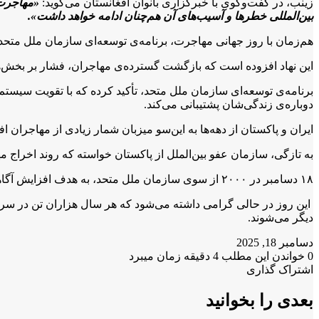
زینب، در گفت‌وگوی با خبرگزاری بانوان افغانستان می‌گوید:
«مهاجرت 
بین‌المللی خطرها و آسیب‌های آن هم‌چنان ادامه خواهد داشت».
هم‌زمان با روز جهانی مهاجرت، برنامه‌ی توسعه‌ای سازمان ملل متحد، اعلام کرده است که بیش از دو میلیون
این نهاد افزوده است که بازگشت گسترده‌ی مهاجران، فشار بر بخش‌ه
برنامه‌ی توسعه‌ای سازمان ملل متحد، تأکید کرده که با تقویت سیس
دوباره‌ی زندگی‌شان پشتیبانی می‌کند.
ایران و پاکستان از دهه‌ها به این‌سو میزبان شمار زیادی از مهاجران
به تازگی، سازمان عفو بین‌الملل از پاکستان خواسته که روند اخراج م
۱۸ دسامبر در ۲۰۰۰ از سوی سازمان ملل متحد، به هدف افزایش آگاهی درباره‌ی چالش‌ها و مسائل مرتبط با مهاجرت، به‌عنوان روز جهانی مهاجرت نام‌گذاری شده است.
این روز در حالی گرامی داشته می‌شود که هر سال هزاران تن در سراس
دیگر می‌شوند.
دسامبر 18, 2025
0
خواندن این مطلب 4 دقیقه زمان میبرد
X
فیس
واتس
تلگرام
لینکدین
اشتراک گذاری
X
آپ
بوک
چاپ
فیس
تلگرام
اشتراک
بوک
گذاری
بعدی را بخوانید
از