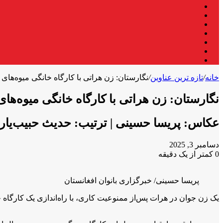
فیس
X
بوک
لینکدین
یوتیوب
اینستاگرام
تلگرام
واتس
آپ
خانه
/
تازه ترین عناوین
/
نگارستان: زن هراتی با کارگاه خانگی میوه‌های
نگارستان: زن هراتی با کارگاه خانگی میوه‌ه
عکاس: پریسا حسینی | ترتیب: حدیث حبیب‌یار
دسامبر 3, 2025
0
کمتر از یک دقیقه
X
فیس
واتس
تلگرام
لینکدین
آپ
بوک
پریسا حسینی/ خبرگزاری بانوان افغانستان
یک زن جوان در هرات پس‌از ممنوعیت کاری، با راه‌اندازی یک کارگاه خ