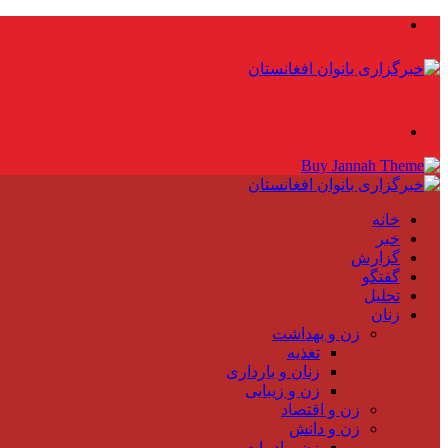
منو
جستجو
برای
خانه
خبر
گزارش
گفتگو
تحلیل
زنان
زن و بهداشت
تغذیه
زنان و بارداری
زن و زیبایی
زن و اقتصاد
زن و دانش
زن و ادبیات