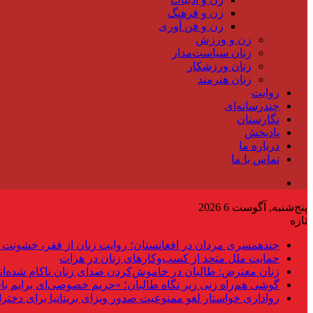
زن و فرهنگ
زن و فن آوری
زن و ورزش
زنان سیاست‌مدار
زنان ورزشکار
زنان هنرمند
روایت
چندرسانه‌ای
نگارستان
پادپخش
درباره ما
تماس با ما
پنج‌شنبه, آگوست 6 2026
تازه
چندهمسری مردان در افغانستان؛ روایت زنان از فقر، خشونت 
حمایت ملل متحد از کسب‌وکارهای زنان در هرات
زنان معترض: طالبان در خاموش‌کردن صدای زنان ناکام شده‌ان
گوشی هم‌راه زنی زیر نگاه طالبان؛ «حریم خصوصی‌ای برایم با
رواداری خواستار لغو ممنوعیت صدور ویزای بریتانیا برای دختر