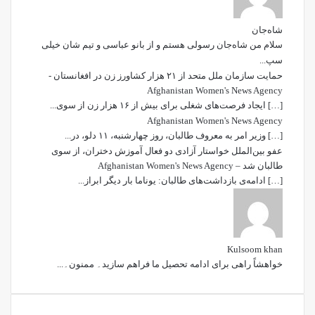
شاه‌جان
سلام من شاه‌جان رسولی هستم و از بانو عباسی و تیم شان خیلی
سپ...
حمایت سازمان ملل متحد از ۲۱ هزار کشاورز زن در افغانستان -
Afghanistan Women's News Agency
[…] ایجاد فرصت‌های شغلی برای بیش از ۱۶ هزار زن از سوی...
Afghanistan Women's News Agency
[…] وزیر امر به معروف طالبان، روز چهارشنبه، ۱۱ دلو، در...
عفو بین‌الملل خواستار آزادی دو فعال آموزش دختران، از سوی
طالبان شد – Afghanistan Women's News Agency
[…] ادامه‌ی بازداشت‌های طالبان: یوناما بار دیگر ابراز...
Kulsoom khan
خواھشاً راھی برای ادامه تحصیل ما فراھم سازید۔ ممنون۔...