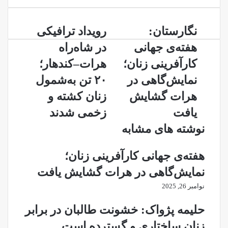
را
وارد
نگارستان:
رویداد
کنید
نگارستان:
رویداد ترافیکی
هفته‌ی
ترافیکی
هفته‌ی جهانی
در شاه‌راه
جهانی
در
کارآفرینی
شاه‌راه
کارآفرینی زنان؛
هرات–کندهار؛
زنان؛
هرات–
نمایش‌گاهی در
۲۰ تن به‌شمول
نمایش‌گاهی
کندهار؛
در
۲۰
هرات گشایش
زنان کشته و
هرات
تن
یافت
زخمی شدند
گشایش
به‌شمول
یافت
زنان
نوشته های مشابه
کشته
و
هفته‌ی جهانی کارآفرینی زنان؛
زخمی
شدند
نمایش‌گاهی در هرات گشایش یافت
نوامبر 26, 2025
حلیمه پژواک: خشونت طالبان در برابر
زنان ساختاری و گسترده است