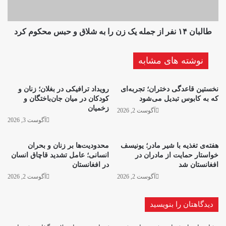
را
به
شلاق
طالبان ۱۴ نفر از جمله یک زن را به شلاق و حبس محکوم کرد
و
حبس
نوشته های مشابه
محکوم
کرد
نخستین قاعدگی دختران؛ تجربه‌‌ای
رویداد ترافیکی در بغلان؛ زنان و
که به کابوس تبدیل می‌شود
کودکان در میان جان‌باختگان و
زخمیان
آگوست 2, 2026
آگوست 3, 2026
هفته‌ی تغذیه با شیر مادر؛ یونیسف
محدودیت‌ها بر زنان و بحران
خواستار حمایت از مادران در
انسانی؛ عامل تشدید قاچاق انسان
افغانستان شد
در افغانستان
آگوست 2, 2026
آگوست 2, 2026
دیدگاهتان را بنویسید