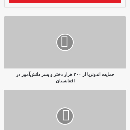
وارد
کنید
حمایت
اندونزیا
از
۲۰۰
هزار
دختر
و
پسر
دانش‌آموز
در
حمایت اندونزیا از ۲۰۰ هزار دختر و پسر دانش‌آموز در
افغانستان
افغانستان
طالبان
۱۴
نفر
از
جمله
یک
زن