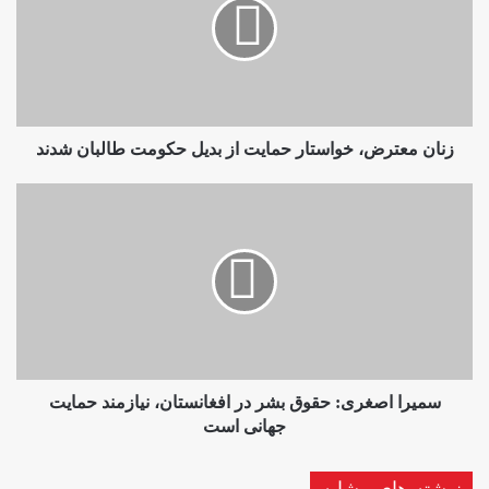
حمایت
از
بدیل
حکومت
طالبان
شدند
زنان معترض، خواستار حمایت از بدیل حکومت طالبان شدند
سمیرا
اصغری:
حقوق
بشر
در
افغانستان،
نیازمند
حمایت
جهانی
است
سمیرا اصغری: حقوق بشر در افغانستان، نیازمند حمایت
جهانی است
نوشته های مشابه