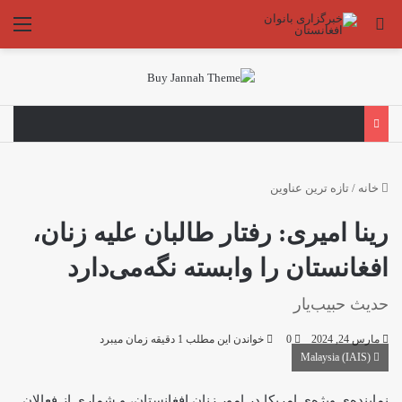
جستجو برای
منو
خانه
/
تازه ترین عناوین
رینا امیری: رفتار طالبان علیه زنان،
افغانستان را وابسته نگه‌می‌دارد
حدیث حبیب‌یار
مارس 24, 2024
0
خواندن این مطلب 1 دقیقه زمان میبرد
(IAIS) Malaysia
نماینده‌ی ویژه‌ی امریکا در امور زنان افغانستان، و شماری از فعالان