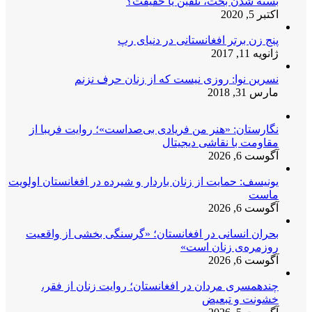
بسته شدن بخت، تلقین یا حقیقت؟
اکتبر 5, 2020
پنج زن برتر افغانستانی در دنیای رپ
ژانویه 11, 2017
نسرین نوا: روزی نیست که از زنان حرف نزنم
مارس 31, 2018
نگارستان: «هنر من فریادی بی‌صداست»؛ روایت فریبا از
مقاومت با نقاشی دیجیتال
آگوست 6, 2026
یونیسف: حمایت از زنان باردار و شیرده در افغانستان اولویت
ماست
آگوست 6, 2026
بحران انسانی در افغانستان؛ «گرسنگی بخشی از واقعیت
روزمره‌ی زنان است»
آگوست 6, 2026
چندهمسری مردان در افغانستان؛ روایت زنان از فقر،
خشونت و تبعیض