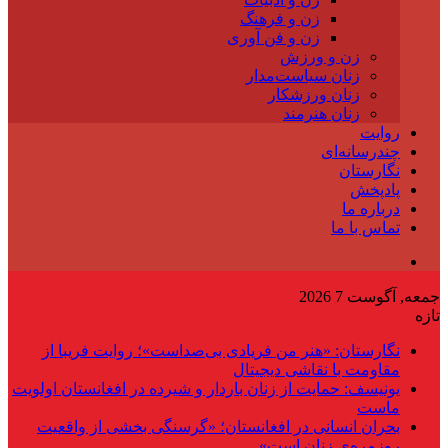
زن و فرهنگ
زن و فن آوری
زن و ورزش
زنان سیاست‌مدار
زنان ورزشکار
زنان هنرمند
روایت
چندرسانه‌ای
نگارستان
پادپخش
درباره ما
تماس با ما
جمعه, آگوست 7 2026
تازه
نگارستان: «هنر من فریادی بی‌صداست»؛ روایت فریبا از
مقاومت با نقاشی دیجیتال
یونیسف: حمایت از زنان باردار و شیرده در افغانستان اولویت
ماست
بحران انسانی در افغانستان؛ «گرسنگی بخشی از واقعیت
روزمره‌ی زنان است»