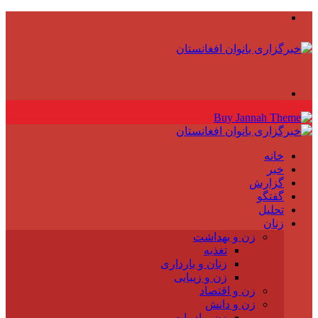
منو
جستجو
برای
خانه
خبر
گزارش
گفتگو
تحلیل
زنان
زن و بهداشت
تغذیه
زنان و بارداری
زن و زیبایی
زن و اقتصاد
زن و دانش
زن و ادبیات