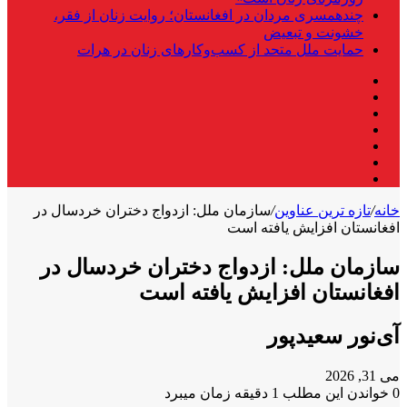
چندهمسری مردان در افغانستان؛ روایت زنان از فقر،
خشونت و تبعیض
حمایت ملل متحد از کسب‌وکارهای زنان در هرات
فیس
X
بوک
لینکدین
یوتیوب
اینستاگرام
تلگرام
واتس
آپ
خانه
/
تازه ترین عناوین
/
سازمان ملل: ازدواج دختران خردسال در
افغانستان افزایش یافته است
سازمان ملل: ازدواج دختران خردسال در
افغانستان افزایش یافته است
آی‌نور سعیدپور
می 31, 2026
0
خواندن این مطلب 1 دقیقه زمان میبرد