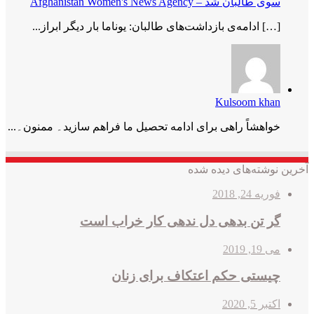
سوی طالبان شد – Afghanistan Women's News Agency
[…] ادامه‌ی بازداشت‌های طالبان: یوناما بار دیگر ابراز...
Kulsoom khan
خواھشاً راھی برای ادامه تحصیل ما فراھم سازید۔ ممنون۔...
آخرین نوشته‌های دیده شده
فوریه 24, 2018
گر تن بدهی دل ندهی کار خراب است
می 19, 2019
چیستی حکم اعتکاف برای زنان
اکتبر 5, 2020