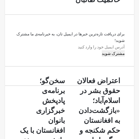
برای دریافت تازه‌ترین خبرها در ایمیل تان، به خبرنامه‌ی ما مشترک
شوید!
آدرس
ایمیل
خود
را
وارد
اعتراض
سخن‌گو؛
کنید
اعتراض فعالان
سخن‌گو؛
فعالان
برنامه‌ی
حقوق بشر در
برنامه‌ی
حقوق
پادپخش
بشر
خبرگزاری
اسلام‌آباد؛
پادپخش
در
بانوان
«بازگشت‌دادن
خبرگزاری
اسلام‌آباد؛
افغانستان
«بازگشت‌دادن
با
به افغانستان
بانوان
به
یک
حکم شکنجه و
افغانستان با یک
افغانستان
دانش‌جوی
حکم
دختر