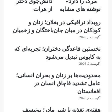
مرگ را دارد»
دانش‌جوی دختر
شکنجه
از
نوشته های مشابه
از هرات
و
هرات
مرگ
را
رویداد ترافیکی در بغلان؛ زنان و
دارد»
کودکان در میان جان‌باختگان و زخمیان
آگوست 3, 2026
نخستین قاعدگی دختران؛ تجربه‌‌ای که
به کابوس تبدیل می‌شود
آگوست 2, 2026
محدودیت‌ها بر زنان و بحران انسانی؛
عامل تشدید قاچاق انسان در
افغانستان
آگوست 2, 2026
هفته‌ی تغذیه با شیر مادر؛ یونیسف