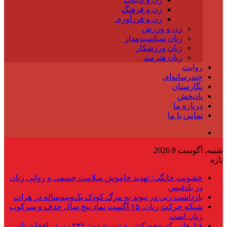
زن و فرهنگ
زن و فن آوری
زن و ورزش
زنان سیاست‌مدار
زنان ورزشکار
زنان هنرمند
روایت
چندرسانه‌ای
نگارستان
پادپخش
درباره ما
تماس با ما
شنبه, آگوست 8 2026
تازه
خشونت خانگی؛ تهدید خاموش سلامت جسمی و روانی زنان
در بادغیس
بازداشت زنی در پیوند به مرگ کودک یک‌ونیم‌ساله در هرات
شبکه حرکت زنان: ۱۵ آگست نماد پنج سال حذف و سرکوب
زنان است
قتل‌هایی که «خودکشی» ثبت شدند؛ ۲۳۱ زن در افغانستان