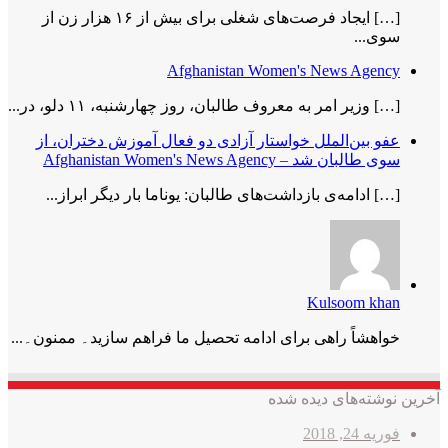
[…] ایجاد فرصت‌های شغلی برای بیش از ۱۶ هزار زن از
سوی...
Afghanistan Women's News Agency
[…] وزیر امر به معروف طالبان، روز چهارشنبه، ۱۱ دلو، در...
عفو بین‌الملل خواستار آزادی دو فعال آموزش دختران، از
سوی طالبان شد – Afghanistan Women's News Agency
[…] ادامه‌ی بازداشت‌های طالبان: یوناما بار دیگر ابراز...
Kulsoom khan
خواھشاً راھی برای ادامه تحصیل ما فراھم سازید۔ ممنون۔...
آخرین نوشته‌های دیده شده
فوریه 24, 2018