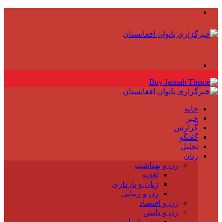
منو
جستجو
برای
خانه
خبر
گزارش
گفتگو
تحلیل
زنان
زن و بهداشت
تغذیه
زنان و بارداری
زن و زیبایی
زن و اقتصاد
زن و دانش
زن و ادبیات