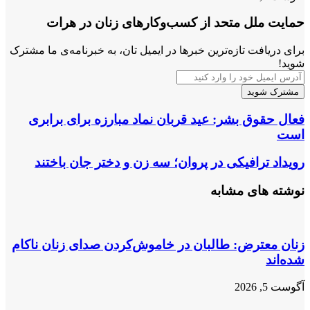
حمایت ملل متحد از کسب‌وکارهای زنان در هرات
برای دریافت تازه‌ترین خبرها در ایمیل تان، به خبرنامه‌ی ما مشترک
شوید!
آدرس
ایمیل
خود
را
فعال
فعال حقوق بشر: عید قربان نماد مبارزه برای برابری
وارد
حقوق
است
کنید
بشر:
عید
رویداد
رویداد ترافیکی در پروان؛ سه زن و دختر جان باختند
قربان
ترافیکی
نماد
در
نوشته های مشابه
مبارزه
پروان؛
برای
سه
برابری
زن
است
و
زنان معترض: طالبان در خاموش‌کردن صدای زنان ناکام
دختر
شده‌اند
جان
باختند
آگوست 5, 2026