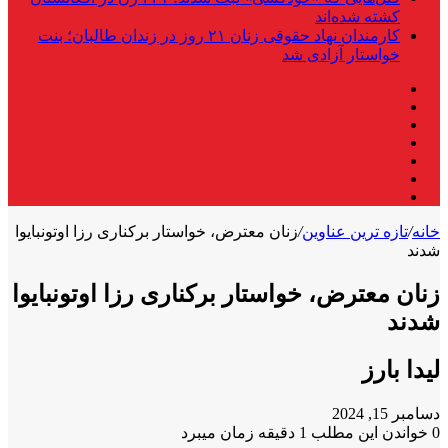
کشته شده‌اند
کارمندان نهاد حقوقی زنان ۲۱ روز در زندان طالبان؛ بنت
خواستار آزادی شد
فیس
X
بوک
لینکدین
یوتیوب
اینستاگرام
تلگرام
واتس
آپ
خانه
/
تازه ترین عناوین
/
زنان معترض، خواستار برکناری رزا اوتونبایوا
شدند
زنان معترض، خواستار برکناری رزا اوتونبایوا
شدند
لیدا بارز
دسامبر 15, 2024
0
خواندن این مطلب 1 دقیقه زمان میبرد