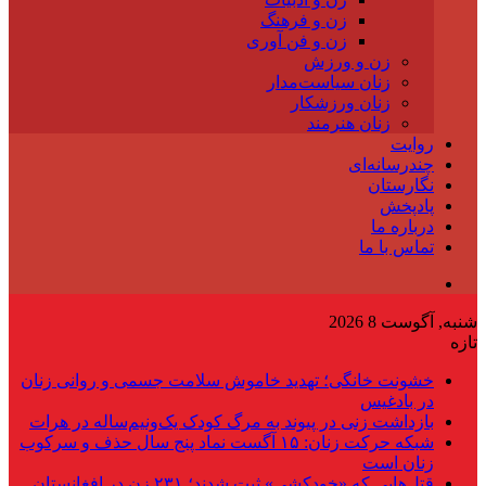
زن و فرهنگ
زن و فن آوری
زن و ورزش
زنان سیاست‌مدار
زنان ورزشکار
زنان هنرمند
روایت
چندرسانه‌ای
نگارستان
پادپخش
درباره ما
تماس با ما
شنبه, آگوست 8 2026
تازه
خشونت خانگی؛ تهدید خاموش سلامت جسمی و روانی زنان
در بادغیس
بازداشت زنی در پیوند به مرگ کودک یک‌ونیم‌ساله در هرات
شبکه حرکت زنان: ۱۵ آگست نماد پنج سال حذف و سرکوب
زنان است
قتل‌هایی که «خودکشی» ثبت شدند؛ ۲۳۱ زن در افغانستان