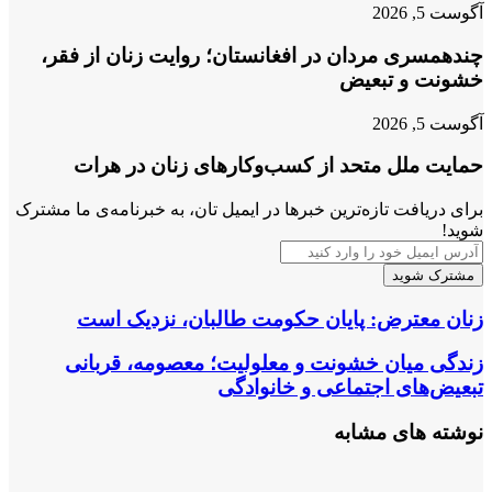
آگوست 5, 2026
چندهمسری مردان در افغانستان؛ روایت زنان از فقر،
خشونت و تبعیض
آگوست 5, 2026
حمایت ملل متحد از کسب‌وکارهای زنان در هرات
برای دریافت تازه‌ترین خبرها در ایمیل تان، به خبرنامه‌ی ما مشترک
شوید!
آدرس
ایمیل
خود
را
زنان
زنان معترض: پایان حکومت طالبان، نزدیک است
وارد
معترض:
کنید
پایان
زندگی
زندگی میان خشونت و معلولیت؛ معصومه، قربانی
حکومت
میان
تبعیض‌های اجتماعی و خانوادگی
طالبان،
خشونت
نزدیک
و
نوشته های مشابه
است
معلولیت؛
معصومه،
قربانی