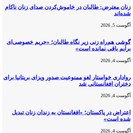
تبعیض‌های
زنان معترض: طالبان در خاموش‌کردن صدای زنان ناکام
اجتماعی
شده‌اند
و
خانوادگی
آگوست 5, 2026
گوشی هم‌راه زنی زیر نگاه طالبان؛ «حریم خصوصی‌ای
برایم باقی نمانده است»
آگوست 4, 2026
رواداری خواستار لغو ممنوعیت صدور ویزای بریتانیا برای
دختران افغانستانی شد
آگوست 4, 2026
اعتراض در پاکستان؛ «افغانستان به زندان زنان تبدیل
شده است»
آگوست 4, 2026