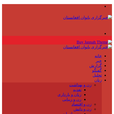
منو
جستجو
برای
خانه
خبر
گزارش
گفتگو
تحلیل
زنان
زن و بهداشت
تغذیه
زنان و بارداری
زن و زیبایی
زن و اقتصاد
زن و دانش
زن و ادبیات