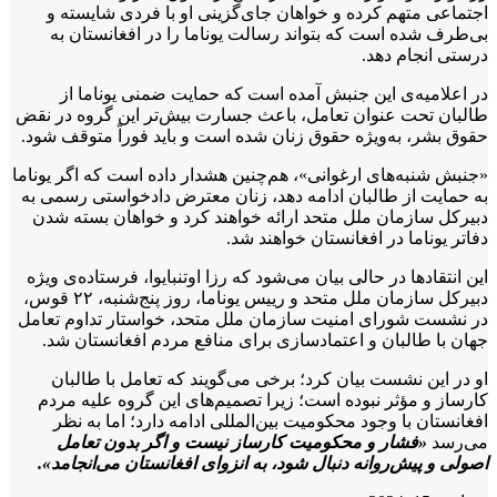
اجتماعی متهم کرده و خواهان جای‌گزینی او با فردی شایسته و
بی‌طرف شده است که بتواند رسالت یوناما را در افغانستان به
درستی انجام دهد.
در اعلامیه‌ی این جنبش آمده است که حمایت ضمنی یوناما از
طالبان تحت عنوان تعامل، باعث جسارت بیش‌تر این گروه در نقض
حقوق بشر، به‌ویژه حقوق زنان شده است و باید فوراً متوقف شود.
«جنبش شنبه‌های ارغوانی»، هم‌چنین هشدار داده است که اگر یوناما
به حمایت از طالبان ادامه دهد، زنان معترض دادخواستی رسمی به
دبیرکل سازمان ملل متحد ارائه خواهند کرد و خواهان بسته شدن
دفاتر یوناما در افغانستان خواهند شد.
این انتقادها در حالی بیان می‌شود که رزا اوتنبایوا، فرستاده‌ی ویژه
دبیرکل سازمان ملل متحد و رییس یوناما، روز پنج‌شنبه، ۲۲ قوس،
در نشست شورای امنیت سازمان ملل متحد، خواستار تداوم تعامل
جهان با طالبان و اعتمادسازی برای منافع مردم افغانستان شد.
او در این نشست بیان کرد؛ برخی می‌گویند که تعامل با طالبان
کارساز و مؤثر نبوده است؛ زیرا تصمیم‌های این گروه علیه مردم
افغانستان با وجود محکومیت بین‌‌المللی ادامه دارد؛ اما به نظر
می‌رسد
«فشار و محکومیت کارساز نیست و اگر بدون تعامل
اصولی و پیش‌روانه دنبال شود، به انزوای افغانستان می‌انجامد».