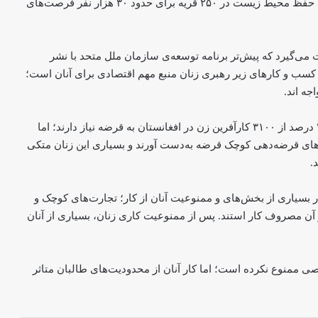
در خبرنامه آمده که این اتحادیه با ۲۰ میلیون یورو در پروژه‌ی حفظ محیط زیست در ۲۵۰ قریه برای حدود ۳۰ هزار نفر فرصت‌های
 می‌گیرد که پیش‌تر برنامه توسعه‌ی سازمان ملل متحد با نشر
کسب و کارهای زیر رهبری زنان منبع مهم اقتصادی برای آنان است؛
جه اند.
بر اساس پژوهش برنامه توسعه‌ی ملل متحد (یوان‌دی‌پی) ۴۱ درصد از ۳۱۰۰ کارآفرین زن در افغانستان به قرضه نیاز دارند؛ اما
ه‌های قرضه‌دهی کوچک قرضه به‌دست آورند و بسیاری این زنان متکی
.
بسیاری از بخش‌های و ممنوعیت آنان از کار؛ تجارت‌های کوچک و
ن مصروف کار استند. پس از ممنوعیت کاری زنان، بسیاری از آنان
نگارستان: «هنر من فریادی بی‌صداست»؛
روایت فریبا از مقاومت با نقاشی دیجیتال
ی ممنوع نکرده است؛ اما کار آنان از محدودیت‌های طالبان متاثر
یونیسف: حمایت از زنان باردار و شیرده در