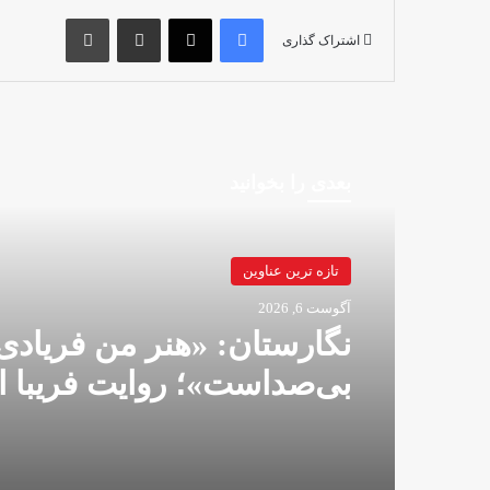
فیس بوک
X
اشتراک گذاری از طریق ایمیل
چاپ
اشتراک گذاری
بعدی را بخوانید
تازه ترین عناوین
آگوست 6, 2026
نگارستان: «هنر من فریادی
بی‌صداست»؛ روایت فریبا ا
مقاومت با نقاشی دیجیتال