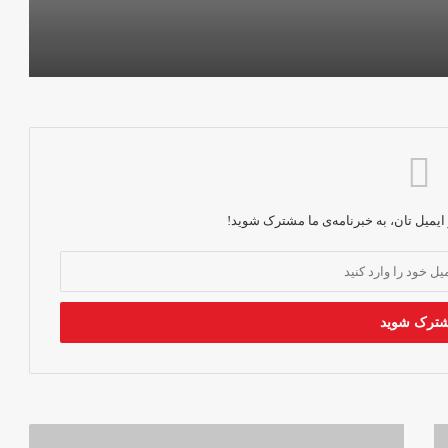
خصوصی‌ای برایم باقی نمانده است»
رواداری خواستار لغو ممنوعیت صدور ویزای
بریتانیا برای دختران افغانستانی شد
اعتراض در پاکستان؛ «افغانستان به زندان
زنان تبدیل شده است»
 ایمیل تان، به خبرنامه‌ی ما مشترک شوید!
فمنا: طالبان ۱۷ زن را در هرات بازداشت
کرد
بحران