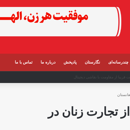
چندرسانه‌ای
نگارستان
پادپخش
درباره ما
تماس با ما
فغانستان اولویت ماست
فغانستان
از تجارت زنان در