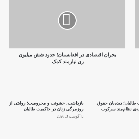
اقتصادی
در
افغانستان؛
حدود
شش
میلیون
زن
نیازمند
کمک‌
بحران اقتصادی در افغانستان؛ حدود شش میلیون
زن نیازمند کمک‌
طالبان؛ دیده‌بان حقوق
بازداشت، خشونت و محرومیت؛ روایتی از
نه‌ی نظام‌مند سرکوب
روزمرگی زنان در حاکمیت طالبان
آگوست 3, 2026