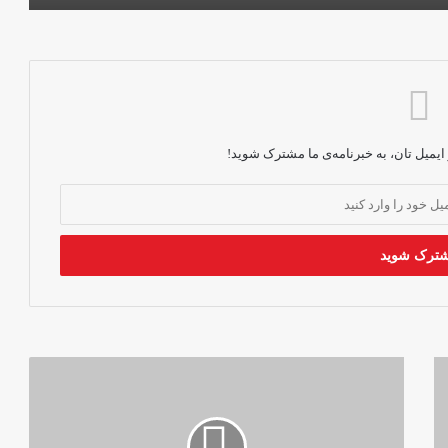
گردهمایی اعتراضی در کابل؛ زنان خواستار
به‌رسمیت‌شناسی آپارتاید جنسیتی شدند
پنج سال حاکمیت طالبان؛ دیده‌بان حقوق
بشر: زنان به‌گونه‌ی نظام‌مند سرکوب
شده‌اند
 ایمیل تان، به خبرنامه‌ی ما مشترک شوید!
بازداشت، خشونت و محرومیت؛ روایتی از
روزمرگی زنان در حاکمیت طالبان
جایزه‌ی
بهترین
فلم
مستند