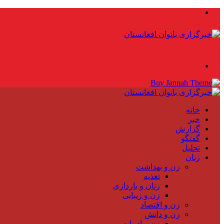
منو
جستجو
برای
خانه
خبر
گزارش
گفتگو
تحلیل
زنان
زن و بهداشت
تغذیه
زنان و بارداری
زن و زیبایی
زن و اقتصاد
زن و دانش
زن و ادبیات