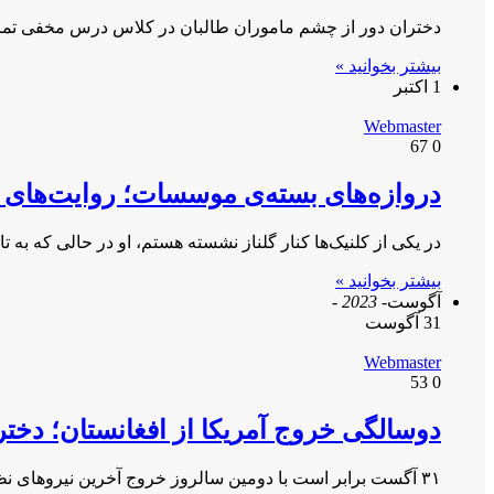
دختران دور از چشم ماموران طالبان در کلاس درس مخفی تمرین
بیشتر بخوانید »
1 اکتبر
Webmaster
67
0
دروازه‌های بسته‌ی موسسات؛ روایت‌های ت
در یکی از کلنیک‌ها کنار گلناز نشسته هستم، او در حالی که به 
بیشتر بخوانید »
آگوست
- 2023 -
31 آگوست
Webmaster
53
0
دوسالگی خروج آمریکا از افغانستان؛ دختران
۳۱ آگست برابر است با دومین سالروز خروج آخرین نیرو‌های نظامی آمریکایی از افغانستان. نیمه شب ۳۱ آگست اخرین نیرو‌های…