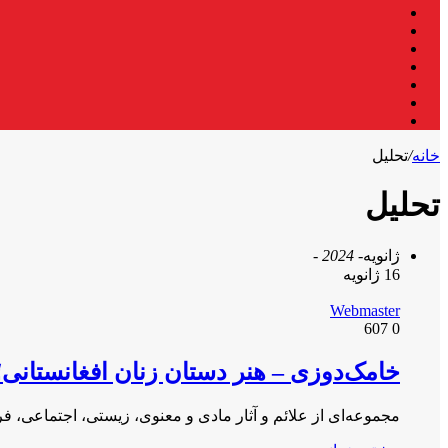
فیس
X
بوک
لینکدین
یوتیوب
اینستاگرام
تلگرام
واتس
آپ
خانه
/
تحلیل
تحلیل
ژانویه
- 2024 -
16 ژانویه
Webmaster
607
0
خامک‌دوزی – هنر دستان زنان افغانستانی؛
مجموعه‌ای از علائم و آثار مادی و معنوی، زیستی، اجتماعی