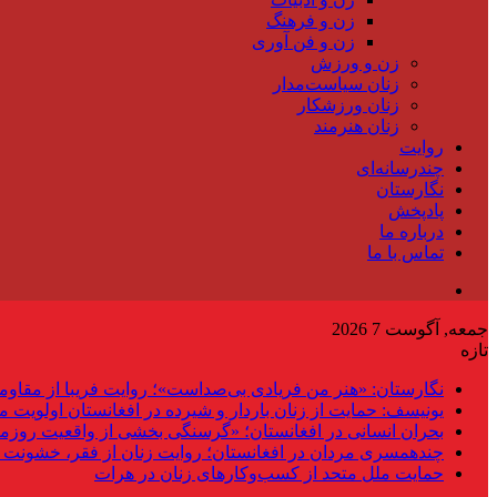
زن و فرهنگ
زن و فن آوری
زن و ورزش
زنان سیاست‌مدار
زنان ورزشکار
زنان هنرمند
روایت
چندرسانه‌ای
نگارستان
پادپخش
درباره ما
تماس با ما
جمعه, آگوست 7 2026
تازه
نگارستان: «هنر من فریادی بی‌صداست»؛ روایت فریبا از مقاوم
یونیسف: حمایت از زنان باردار و شیرده در افغانستان اولویت 
بحران انسانی در افغانستان؛ «گرسنگی بخشی از واقعیت روزم
چندهمسری مردان در افغانستان؛ روایت زنان از فقر، خشونت 
حمایت ملل متحد از کسب‌وکارهای زنان در هرات